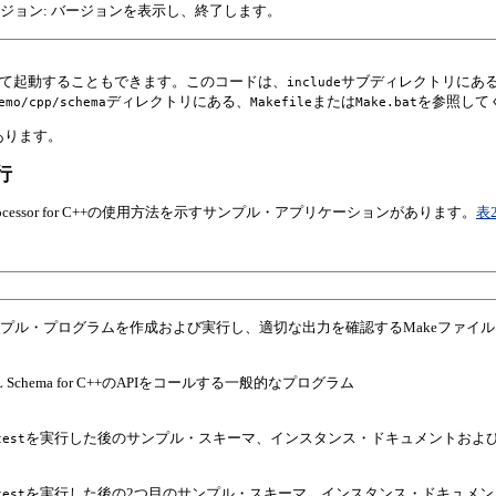
ジョン: バージョンを表示し、終了します。
ードを記述して起動することもできます。このコードは、
サブディレクトリにあ
include
ディレクトリにある、
または
を参照して
emo/cpp/schema
Makefile
Make.bat
あります。
行
 Processor for C++の使用方法を示すサンプル・アプリケーションがあります。
表2
プル・プログラムを作成および実行し、適切な出力を確認するMakeファイル
L Schema for C++のAPIをコールする一般的なプログラム
を実行した後のサンプル・スキーマ、インスタンス・ドキュメントおよ
test
を実行した後の2つ目のサンプル・スキーマ、インスタンス・ドキュメン
test