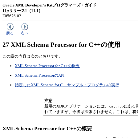
Oracle XML Developer's Kitプログラマーズ・ガイド
11
g
リリース1（11.1）
E05676-02
戻る
次へ
27
XML Schema Processor for C++の使用
この章の内容は次のとおりです。
XML Schema Processor for C++の概要
XML Schema ProcessorのAPI
指定したXML Schema for C++サンプル・プログラムの実行
注意:
新規のXDKアプリケーションには、
にある新
xml.hpp
れていますが、今後は拡張されません。これは、将
XML Schema Processor for C++の概要