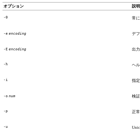
オプション
説明
-0
常に
デフ
-e
encoding
出力
-E
encoding
-h
ヘル
-i
指定
検証
-o
num
-p
正常
-u
Un