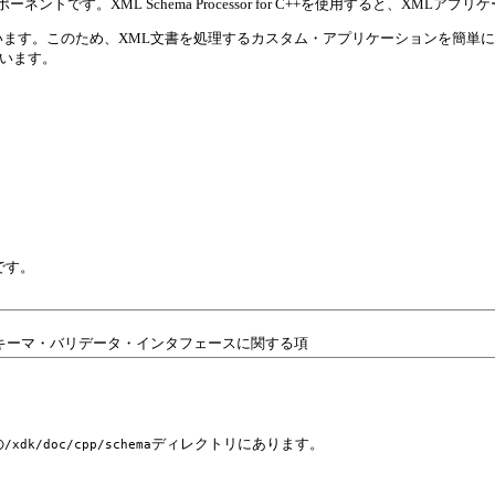
+とともに動作するコンポーネントです。XML Schema Processor for C++を
ema勧告をサポートしています。このため、XML文書を処理するカスタム・アプリケーショ
ています。
です。
ァレンス』のスキーマ・バリデータ・インタフェースに関する項
の
ディレクトリにあります。
/xdk/doc/cpp/schema