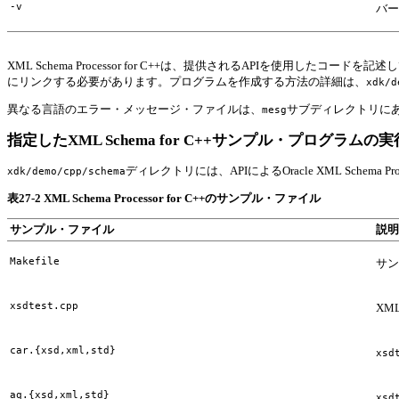
-v
バー
XML Schema Processor for C++は、提供されるAPIを使用したコ
にリンクする必要があります。プログラムを作成する方法の詳細は、
xdk/d
異なる言語のエラー・メッセージ・ファイルは、
サブディレクトリに
mesg
指定したXML Schema for C++サンプル・プログラムの実
ディレクトリには、APIによるOracle XML Schema
xdk/demo/cpp/schema
表27-2
XML Schema Processor for C++のサンプル・ファイル
サンプル・ファイル
説明
Makefile
サン
xsdtest.cpp
XM
car.{xsd,xml,std}
xsd
aq.{xsd,xml,std}
xsd