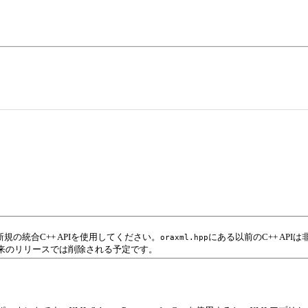
規の統合C++ APIを使用してください。
にある以前のC++ AP
oraxml.hpp
来のリリースでは削除される予定です。