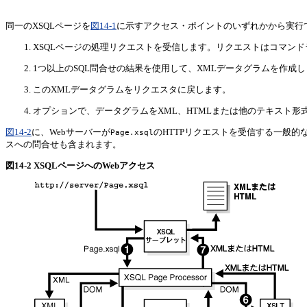
同一のXSQLページを
図14-1
に示すアクセス・ポイントのいずれかから実行できま
XSQLページの処理リクエストを受信します。リクエストはコマン
1つ以上のSQL問合せの結果を使用して、XMLデータグラムを作成し
このXMLデータグラムをリクエスタに戻します。
オプションで、データグラムをXML、HTMLまたは他のテキスト形
図14-2
に、Webサーバーが
のHTTPリクエストを受信する一般的
Page.xsql
スへの問合せも含まれます。
図14-2 XSQLページへのWebアクセス