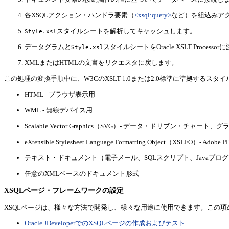
各XSQLアクション・ハンドラ要素（
<xsql:query>
など）を組込みア
スタイルシートを解析してキャッシュします。
Style.xsl
データグラムと
スタイルシートをOracle XSLT Proce
Style.xsl
XMLまたはHTMLの文書をリクエスタに戻します。
この処理の変換手順中に、W3CのXSLT 1.0または2.0標準に準拠す
HTML - ブラウザ表示用
WML - 無線デバイス用
Scalable Vector Graphics（SVG）- データ・ドリブン・チャ
eXtensible Stylesheet Language Formatting Object（XSLFO）
テキスト・ドキュメント（電子メール、SQLスクリプト、Javaプロ
任意のXMLベースのドキュメント形式
XSQLページ・フレームワークの設定
XSQLページは、様々な方法で開発し、様々な用途に使用できます。この
Oracle JDeveloperでのXSQLページの作成およびテスト