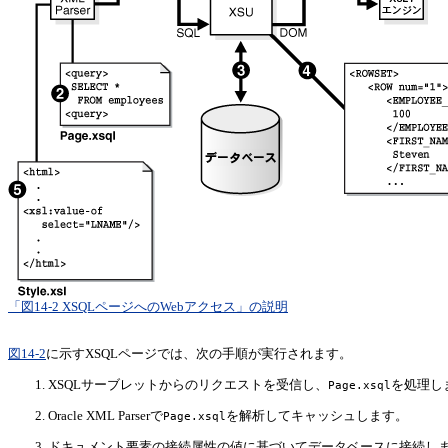
「図14-2 XSQLページへのWebアクセス」の説明
図14-2
に示すXSQLページでは、次の手順が実行されます。
XSQLサーブレットからのリクエストを受信し、
を処理し
Page.xsql
Oracle XML Parserで
を解析してキャッシュします。
Page.xsql
ドキュメント要素の接続属性の値に基づいてデータベースに接続し