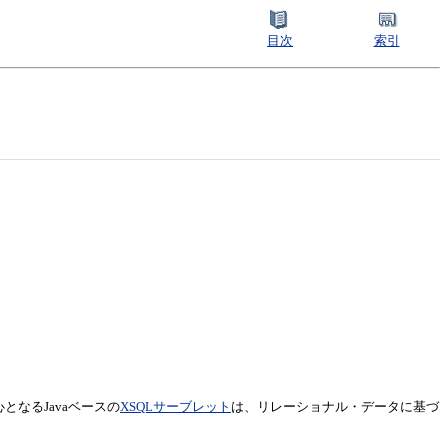
目次
索引
となるJavaベースの
XSQLサーブレット
は、リレーショナル・データに基づ