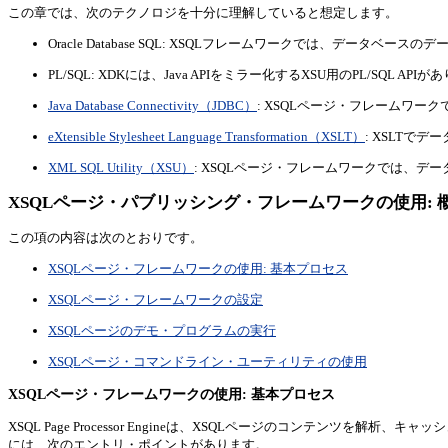
この章では、次のテクノロジを十分に理解していると想定します。
Oracle Database SQL: XSQLフレームワークでは、データベー
PL/SQL: XDKには、Java APIをミラー化するXSU用のPL/SQL API
Java Database Connectivity（JDBC）
: XSQLページ・フレームワー
eXtensible Stylesheet Language Transformation（XSLT）
: XSLTで
XML SQL Utility（XSU）
: XSQLページ・フレームワークでは、デ
XSQLページ・パブリッシング・フレームワークの使用: 
この項の内容は次のとおりです。
XSQLページ・フレームワークの使用: 基本プロセス
XSQLページ・フレームワークの設定
XSQLページのデモ・プログラムの実行
XSQLページ・コマンドライン・ユーティリティの使用
XSQLページ・フレームワークの使用: 基本プロセス
XSQL Page Processor Engineは、XSQLページのコンテンツを解析、
には、次のエントリ・ポイントがあります。