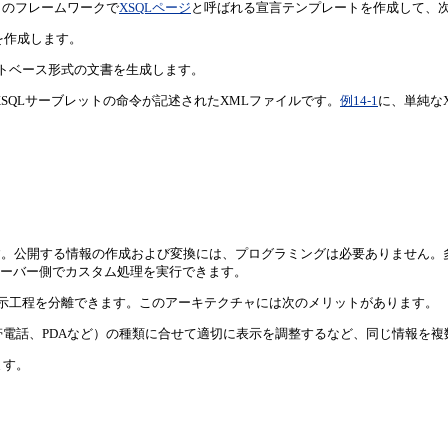
。このフレームワークで
XSQLページ
と呼ばれる宣言テンプレートを作成して、
を作成します。
ストベース形式の文書を生成します。
XSQLサーブレットの命令が記述されたXMLファイルです。
例14-1
に、単純な
す。公開する情報の作成および変換には、プログラミングは必要ありません。
サーバー側でカスタム処理を実行できます。
表示工程を分離できます。このアーキテクチャには次のメリットがあります。
電話、PDAなど）の種類に合せて適切に表示を調整するなど、同じ情報を複
ます。