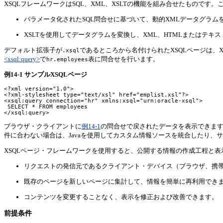
XSQLフレームワークはSQL、XML、XSLTの機能を組み合せたものです
パラメータ化されたSQL問合せに基づいて、動的XMLデータグラム
XSLTを使用してデータグラムを変換し、XML、HTMLまたはテキ
デフォルト拡張子が
であるところから名付けられたXSQLページは、
.xsql
<xsql:query>
で
表に問合せを行います。
hr.employees
例14-1 サンプルXSQLページ
<?xml version="1.0">

<?xml-stylesheet type="text/xsl" href="emplist.xsl"?>

<xsql:query connection="hr" xmlns:xsql="urn:oracle-xsql">

 SELECT * FROM employees

ブラウザ・クライアントに
例14-1
の問合せで戻されたデータを表示できま
件に合わない場合は、Javaを使用してカスタム情報ソースを統合したり、
XSQLページ・フレームワークを使用すると、公開する情報の作成工程と
リクエストの発信元であるクライアント・デバイス（ブラウザ、携帯
既存のページを新しいページに集計して、情報を簡単に再利用でき
コンテンツを変更することなく、表示を修正および改善できます。
前提条件