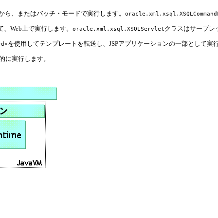
ンから、またはバッチ・モードで実行します。
oracle.xml.xsql.XSQLCommand
て、Web上で実行します。
クラスはサーブレ
oracle.xml.xsql.XSQLServlet
を使用してテンプレートを転送し、JSPアプリケーションの一部として実
rd>
ム的に実行します。