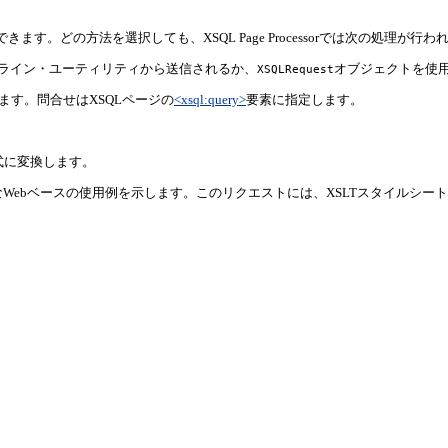
す。どの方法を選択しても、XSQL Page Processorでは次の処理が行
ドライン・ユーティリティから送信されるか、
オブジェクトを使
XSQLRequest
ます。問合せはXSQLページの
<xsql:query>
要素に指定します。
式に変換します。
なWebベースの使用例を示します。このリクエストには、XSLTスタイルシー