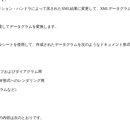
クション・ハンドラによって戻されたXML結果に変更して、XMLデータグラ
ssorに渡してデータグラムを変換します。
るスタイルシートを使用して、作成されたデータグラムを次のようなドキュメント形
ート、グラフおよびダイアグラム用
- Adobe PDF形式へのレンダリング用
グラムなど）
項の内容は次のとおりです。