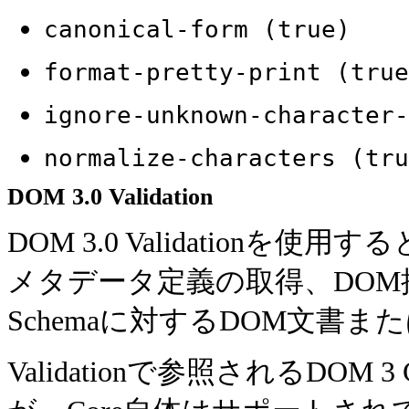
canonical-form (true)
format-pretty-print (true
ignore-unknown-character-
normalize-characters (tru
DOM 3.0 Validation
DOM 3.0 Validationを使
メタデータ定義の取得、DOM
Schemaに対するDOM文書
Validationで参照されるDO