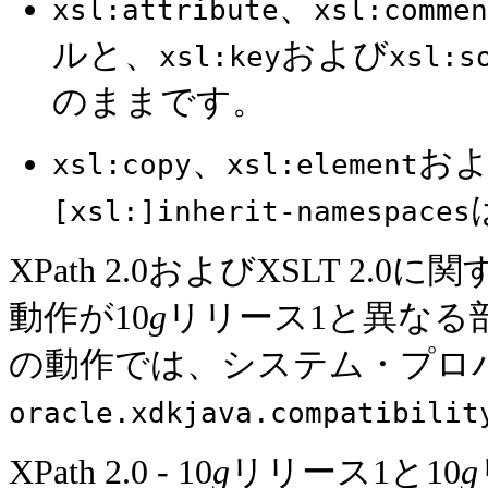
、
xsl:attribute
xsl:commen
ルと、
および
xsl:key
xsl:s
のままです。
、
お
xsl:copy
xsl:element
[xsl:]inherit-namespaces
XPath 2.0およびXSLT 2
動作が10
g
リリース1と異なる
の動作では、システム・プロ
oracle.xdkjava.compatibilit
XPath 2.0 - 10
g
リリース1と10
g