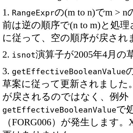
1.
の(m to n)で
RangeExpr
前は逆の順序で(n to m)と
に従って、空の順序が戻され
2.
演算子が2005年4月
isnot
3.
getEffectiveBooleanValue
草案に従って更新されました
が戻されるのではなく、例外（F
で
getEffectiveBooleanValue
（FORG006）が発生します。XPa