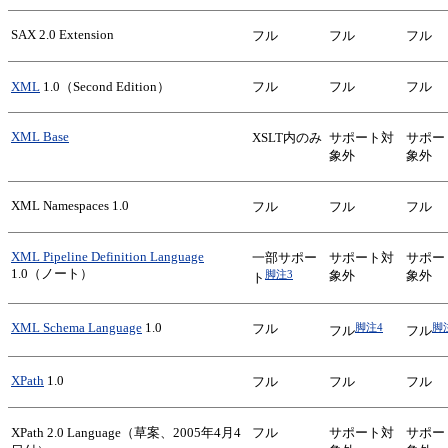
SAX 2.0 Extension
フル
フル
フル
XML
1.0（Second Edition）
フル
フル
フル
XML Base
XSLT内のみ
サポート対
サポー
象外
象外
XML Namespaces 1.0
フル
フル
フル
XML Pipeline Definition Language
一部サポー
サポート対
サポー
1.0（ノート）
脚注3
象外
象外
ト
XML Schema Language
1.0
脚注4
脚
フル
フル
フル
XPath
1.0
フル
フル
フル
XPath 2.0 Language（草案、2005年4月4
フル
サポート対
サポー