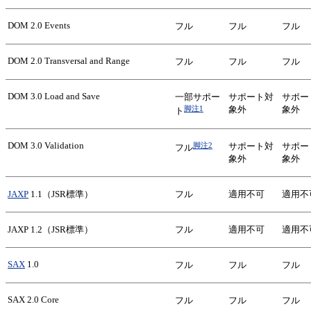
DOM 2.0 Events
フル
フル
フル
DOM 2.0 Transversal and Range
フル
フル
フル
DOM 3.0 Load and Save
一部サポー
サポート対
サポー
脚注1
象外
象外
ト
DOM 3.0 Validation
脚注2
サポート対
サポー
フル
象外
象外
JAXP
1.1（JSR標準）
フル
適用不可
適用不
JAXP 1.2（JSR標準）
フル
適用不可
適用不
SAX
1.0
フル
フル
フル
SAX 2.0 Core
フル
フル
フル