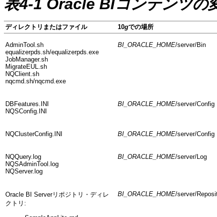
表4-1 Oracle BIコンテンツ
ディレクトリまたはファイル
10
g
での場所
AdminTool.sh
BI_ORACLE_HOME
/server/Bin
equalizerpds.sh/equalizerpds.exe
JobManager.sh
MigrateEUL.sh
NQClient.sh
nqcmd.sh/nqcmd.exe
DBFeatures.INI
BI_ORACLE_HOME
/server/Config
NQSConfig.INI
NQClusterConfig.INI
BI_ORACLE_HOME
/server/Config
NQQuery.log
BI_ORACLE_HOME
/server/Log
NQSAdminTool.log
NQServer.log
BI_ORACLE_HOME
/server/Reposi
Oracle BI Serverリポジトリ・ディレ
クトリ: