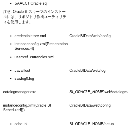
SAACCT.Oracle.sql
注意: Oracle BIスキーマのインストー
ルには、リポジトリ作成ユーティリテ
ィを使用します。
credentialstore.xml
OracleBIData/web/config
instanceconfig.xml(Presentation
Services用)
userpref_currencies.xml
JavaHost
OracleBIData/web/log
sawlog0.log
catalogmanager.exe
BI_ORACLE_HOME
\web\catalogm
instanceconfig.xml(Oracle BI
OracleBIData\web\config
Scheduler用)
odbc.ini
BI_ORACLE_HOME/setup