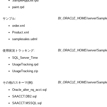
SampleAppLite.rpd
paint.rpd
BI_ORACLE_HOME
/server/Sampl
サンプル:
order.xml
Product.xml
samplesales.udml
BI_ORACLE_HOME
/server/Sampl
使用状況トラッキング:
SQL_Server_Time
UsageTracking.rpd
UsageTracking.zip
BI_ORACLE_HOME
/server/Samp
その他のスキーマ(例):
Oracle_alter_nq_acct.sql
SAACCT.DB2.sql
SAACCT.MSSQL.sql