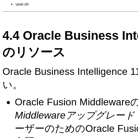
user.sh
4.4
Oracle Business Int
のリソース
Oracle Business Intelligence 1
い。
Oracle Fusion Middlew
Middlewareアップグレ
ーザーのためのOracle Fus