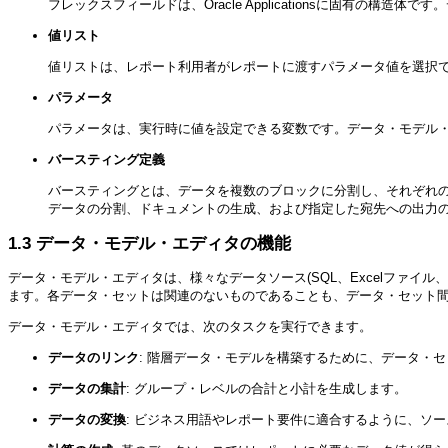
フレックスフィールドは、Oracle Applicationsに固有の構造
値リスト
値リストは、レポート利用者がレポートに渡すパラメータ値を選択
パラメータ
パラメータは、実行時に値を設定できる変数です。データ・モデル
バースティング定義
バースティングとは、データを複数のブロックに分割し、それぞれ
データの分割、ドキュメントの生成、および指定した宛先への出力
1.3
データ・モデル・エディタの機能
データ・モデル・エディタは、様々なデータソース(SQL、Excelファイ
ます。各データ・セットは関連のないものであることも、データ・セット
データ・モデル・エディタでは、次のタスクを実行できます。
データのリンク
: 階層データ・モデルを構築するために、データ・
データの集計
: グループ・レベルの合計と小計を生成します。
データの変換
: ビジネス用語やレポート要件に適合するように、ソ