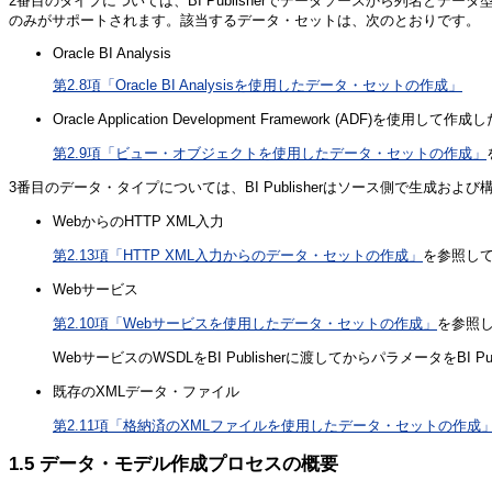
2番目のタイプについては、BI Publisherでデータソースから列名
のみがサポートされます。該当するデータ・セットは、次のとおりです。
Oracle BI Analysis
第2.8項「Oracle BI Analysisを使用したデータ・セットの作成」
Oracle Application Development Framework (ADF)を使
第2.9項「ビュー・オブジェクトを使用したデータ・セットの作成」
3番目のデータ・タイプについては、BI Publisherはソース側で生
WebからのHTTP XML入力
第2.13項「HTTP XML入力からのデータ・セットの作成」
を参照し
Webサービス
第2.10項「Webサービスを使用したデータ・セットの作成」
を参照
WebサービスのWSDLをBI Publisherに渡してからパラメータをB
既存のXMLデータ・ファイル
第2.11項「格納済のXMLファイルを使用したデータ・セットの作成
1.5
データ・モデル作成プロセスの概要