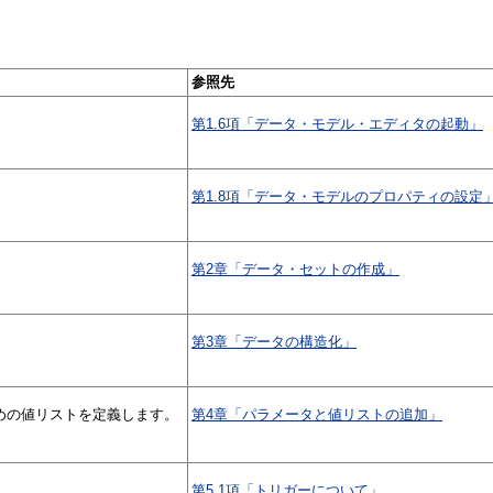
参照先
第1.6項「データ・モデル・エディタの起動」
第1.8項「データ・モデルのプロパティの設定
第2章「データ・セットの作成」
第3章「データの構造化」
めの値リストを定義します。
第4章「パラメータと値リストの追加」
第5.1項「トリガーについて」