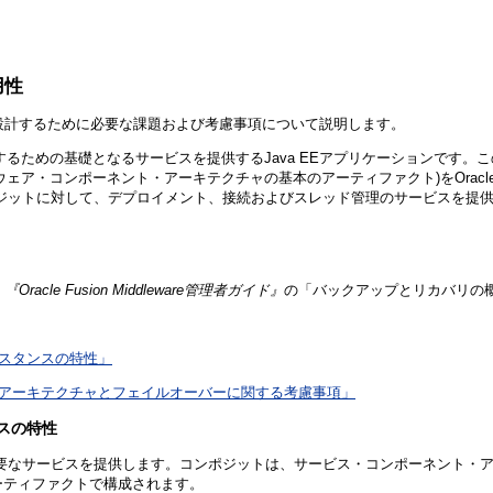
用性
設計するために必要な課題および考慮事項について説明します。
eを実行するための基礎となるサービスを提供するJava EEアプリケーションです。このJ
ウェア・コンポーネント・アーキテクチャの基本のアーティファクト)をOrac
コンポジットに対して、デプロイメント、接続およびスレッド管理のサービスを
、
『Oracle Fusion Middleware管理者ガイド』
の「バックアップとリカバリの
インスタンスの特性」
高可用性アーキテクチャとフェイルオーバーに関する考慮事項」
ンスの特性
に必要なサービスを提供します。コンポジットは、サービス・コンポーネント・ア
ーティファクトで構成されます。