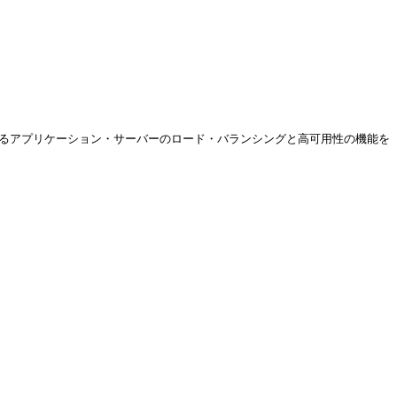
れは、基盤となるアプリケーション・サーバーのロード・バランシングと高可用性の機能を