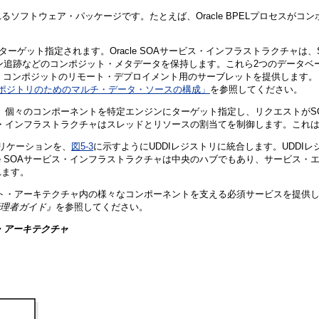
ソフトウェア・パッケージです。たとえば、Oracle BPELプロセスが
。
にターゲット指定されます。Oracle SOAサービス・インフラストラクチャは、
ントやバージョン追跡などのコンポジット・メタデータを保持します。これら2つの
、コンポジットのリモート・デプロイメント用のサーブレットを提供します。
DSリポジトリのためのマルチ・データ・ソースの構成」
を参照してください。
ョンは、個々のコンポーネントを特定エンジンにターゲット指定し、リクエストが
ービス・インフラストラクチャはスレッドとリソースの割当てを制御します。これ
プリケーションを、
図5-3
に示すようにUDDIレジストリに統合します。UDD
Aサービス・インフラストラクチャは中央のハブでもあり、サービス・エンジンがOrac
れます。
ーネント・アーキテクチャ内の様々なコンポーネントを支える必須サービスを提供
uite管理者ガイド』
を参照してください。
ド・アーキテクチャ