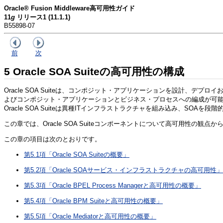
Oracle® Fusion Middleware高可用性ガイド
11
g
リリース1 (11.1.1)
B55898-07
前
次
5
Oracle SOA Suiteの高可用性の構成
Oracle SOA Suiteは、コンポジット・アプリケーションを設計、デプ
よびコンポジット・アプリケーションとビジネス・プロセスへの編成が可能
Oracle SOA Suiteは異種ITインフラストラクチャを組み込み、SOAを
この章では、Oracle SOA Suiteコンポーネントについて高可用
この章の項目は次のとおりです。
第5.1項「Oracle SOA Suiteの概要」
第5.2項「Oracle SOAサービス・インフラストラクチャの高可用性」
第5.3項「Oracle BPEL Process Managerと高可用性の概要」
第5.4項「Oracle BPM Suiteと高可用性の概要」
第5.5項「Oracle Mediatorと高可用性の概要」