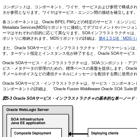
コンポジット
は、コンポーネント、ワイヤ、サービスおよび参照で構成される
タが参照となります。ワイヤはサービス・エンジン間の接続を確立します
各コンポーネントは、Oracle BPEL PMなどの特定のサービス・エンジン
Metadata Services(MDS)リポジトリに接続してデプロイメ
ーマはそれぞれの目的に応じて異なります。SOAインフラストラクチャは
ポジトリに格納されます。MDSリポジトリの詳細は、
第4.1.3.1項「M
また、Oracle SOAサービス・インフラストラクチャ・アプリケーシ
す。ターゲット指定とインスタンス化が終了すると、Oracle SOAサ
Oracle SOAサービス・インフラストラクチャは、SOAコンポジット・ア
ビス・メタデータの管理のための、標準ベースの基盤を提供します。Oracle SO
子メールやボイスなどの通信チャネルにメッセージを配信する際に使用さ
Oracle SOAサービス・インフラストラクチャは、サービス・コンポ
コンポーネントの詳細は、
『Oracle Fusion Middleware Oracle SOA S
図5-3 Oracle SOAサービス・インフラストラクチャの基本的な単一ノー