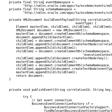
    private final String eventNamespace =

            "http://xmlns.oracle.com/apps/ta/essdemo/events/edl
    private final String schemaNamespace =

            "http://xmlns.oracle.com/apps/ta/essdemo/events/sch
    private XMLDocument buildEventPayload(String correlationId,
                                          eventType) {

        Element masterElem, childElem1, childElem2, childElem3;
        XMLDocument document = new XMLDocument();

        masterElem = document.createElementNS(schemaNamespace, 
        document.appendChild(masterElem);

        childElem1 = document.createElementNS(schemaNamespace, 
        childElem1.appendChild(document.createTextNode(correlat
        masterElem.appendChild(childElem1);

        childElem2 = document.createElementNS(schemaNamespace,

                                              "executionContext
        childElem2.appendChild(document.createTextNode(key));

        masterElem.appendChild(childElem2);

        childElem3 = document.createElementNS(schemaNamespace, 
        childElem3.appendChild(document.createTextNode(eventTyp
        masterElem.appendChild(childElem3);

        return document;

    }

    private void publishEvent(String correlationId, String key,
            try {

                 // Get event connection

                 BusinessEventConnectionFactory cf =

                        BusinessEventConnectionFactorySupport.

                        findRelevantBusinessEventConnectionFact