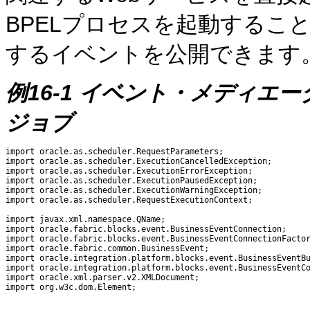
BPELプロセスを起動するこ
するイベントを公開できます
例16-1 イベント・メディエ
ジョブ
import oracle.as.scheduler.RequestParameters;

import oracle.as.scheduler.ExecutionCancelledException;

import oracle.as.scheduler.ExecutionErrorException;

import oracle.as.scheduler.ExecutionPausedException;

import oracle.as.scheduler.ExecutionWarningException;

import oracle.as.scheduler.RequestExecutionContext;

import javax.xml.namespace.QName;

import oracle.fabric.blocks.event.BusinessEventConnection;

import oracle.fabric.blocks.event.BusinessEventConnectionFactor
import oracle.fabric.common.BusinessEvent;

import oracle.integration.platform.blocks.event.BusinessEventBu
import oracle.integration.platform.blocks.event.BusinessEventCo
import oracle.xml.parser.v2.XMLDocument;

import org.w3c.dom.Element;
