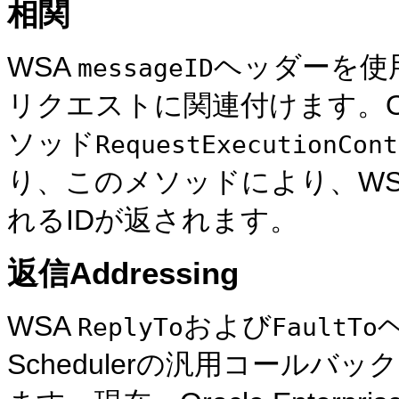
相関
WSA
ヘッダーを使
messageID
リクエストに関連付けます。Oracle 
ソッド
RequestExecutionCont
り、このメソッドにより、W
れるIDが返されます。
返信Addressing
WSA
および
ヘ
ReplyTo
FaultTo
Schedulerの汎用コール