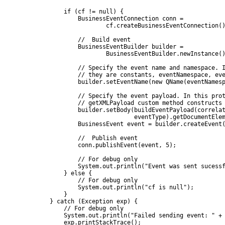
                 if (cf != null) {

                     BusinessEventConnection conn =

                             cf.createBusinessEventConnection()
                     //  Build event

                     BusinessEventBuilder builder =

                             BusinessEventBuilder.newInstance()
                     // Specify the event name and namespace. I
                     // they are constants, eventNamespace, eve
                     builder.setEventName(new QName(eventNamesp
                     // Specify the event payload. In this prot
                     // getXMLPayload custom method constructs 
                     builder.setBody(buildEventPayload(correlat
                                     eventType).getDocumentElem
                     BusinessEvent event = builder.createEvent(
                     //  Publish event

                     conn.publishEvent(event, 5);

                     // For debug only

                     System.out.println("Event was sent sucessf
                 } else {

                     // For debug only

                     System.out.println("cf is null");

                 }

             } catch (Exception exp) {

                 // For debug only

                 System.out.println("Failed sending event: " + 
                 exp.printStackTrace();
