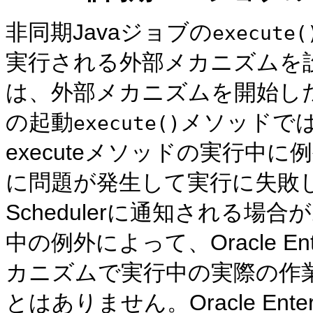
非同期Javaジョブの
execute(
実行される外部メカニズムを
は、外部メカニズムを開始した
の起動
メソッドで
execute()
executeメソッドの実行中
に問題が発生して実行に失敗したことが
Schedulerに通知される場合
中の例外によって、Oracle Ente
カニズムで実行中の実際の作
とはありません。Oracle Enter