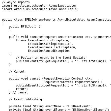
// Async imports

import oracle.as.scheduler.AsyncExecutable;

import oracle.as.scheduler.AsyncCancellable;

public class BPELJob implements AsyncExecutable, AsyncCancellab
{

    public BPELJob() {

    }

    public void execute(RequestExecutionContext ctx, RequestPar
        throws ExecutionErrorException,

               ExecutionWarningException,

               ExecutionCancelledException,

               ExecutionPausedException

    {

        // Publish an event to the Event Mediator

        publishEvent(ctx.getRequestId() + "", ctx.toString(), "
    }

    // Cancel

    public void cancel (RequestExecutionContext ctx,

                        RequestParameters requestParams) {

        publishEvent(ctx.getRequestId() + "", ctx.toString(), "
        return;

    } // cancel

    // Event publishing

    private final String eventName = "ESSDemoEvent";

    private final String eventElement = "ESSDemoEventElement";
