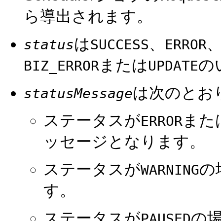
ら導出されます。
は
、
status
SUCCESS
ERROR
または
の
BIZ_ERROR
UPDATE
は次のとお
statusMessage
ステータスが
また
ERROR
ッセージとなります。
ステータスが
の
WARNING
す。
ステータスが
の
PAUSED