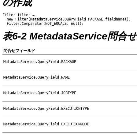
の作成
Filter filter =

  new Filter(MetadataService.QueryField.PACKAGE.fieldName(),

表6-2 MetadataService
問合せフィールド
MetadataService.QueryField.PACKAGE
MetadataService.QueryField.NAME
MetadataService.QueryField.JOBTYPE
MetadataService.QueryField.EXECUTIONTYPE
MetadataService.QueryField.EXECUTIONMODE