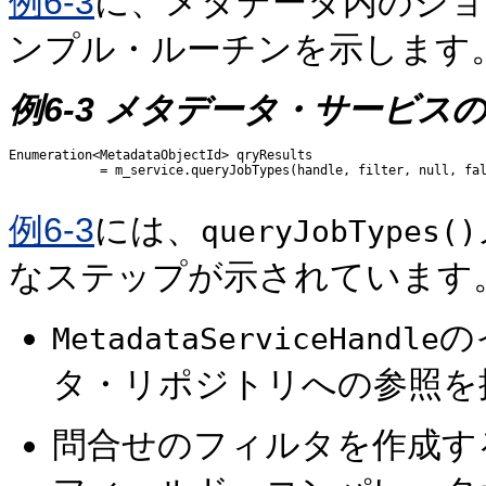
例6-3
に、メタデータ内のジョ
ンプル・ルーチンを示します
例6-3 メタデータ・サービス
Enumeration<MetadataObjectId> qryResults

            = m_service.queryJobTypes(handle, filter, null, fal
例6-3
には、
queryJobTypes()
なステップが示されています
の
MetadataServiceHandle
タ・リポジトリへの参照を
問合せのフィルタを作成す