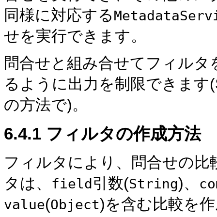
同様に対応する
MetadataServ
せを実行できます。
問合せと組み合せてフィルタ
るように出力を制限できます(
の方法で)。
6.4.1
フィルタの作成方法
フィルタにより、問合せの比
タは、
引数(
)、
field
String
co
(
)を含む比較を
value
Object