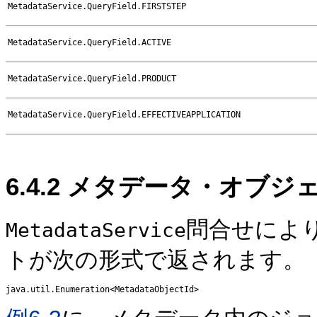
MetadataService.QueryField.FIRSTSTEP
MetadataService.QueryField.ACTIVE
MetadataService.QueryField.PRODUCT
MetadataService.QueryField.EFFECTIVEAPPLICATION
6.4.2
メタデータ・オブジェ
問合せによ
MetadataService
トが次の形式で返されます。