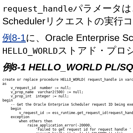
パラメータは、実行
request_handle
Schedulerリクエストの
例8-1
に、Oracle Enterpri
ストアド・プロ
HELLO_WORLD
例8-1 HELLO_WORLD P
create or replace procedure HELLO_WORLD( request_handle in varc
as

    v_request_id  number := null;

    v_prop_name  varchar2(500) := null;

    v_prop_int  integer := null;

begin

    -- Get the Oracle Enterprise Scheduler request ID being exe
    begin

        v_request_id := ess_runtime.get_request_id(request_hand
    exception

        when others then

            raise_application_error(-20000,

                'Failed to get request id for request handle ' 