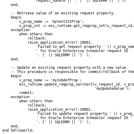
                request_handle || '. [' || SQLERRM || ']');

    end;

    -- Retrieve value of an existing request property.

    begin

        v_prop_name := 'mytestIntProp';

        v_prop_int := ess_runtime.get_reqprop_int(v_request_id,
    exception

        when others then

            rollback;

            raise_application_error(-20001,

                'Failed to get request property ' || v_prop_nam
                ' for Oracle Enterprise Scheduler request ID ' 
                '. [' || SQLERRM || ']' );

    end;

    -- Update an existing request property with a new value.

    -- This procedure is responsible for commit/rollback of the
    begin

        v_prop_name := 'myJobdefProp';

        ess_runtime.update_reqprop_varchar2(v_request_id, v_pro
                                            'myUpdatedalue');

        commit;

    exception

        when others then

            rollback;

            raise_application_error(-20002,

                'Failed to update request property ' || v_prop_
                ' for Oracle Enterprise Scheduler request ID ' 
                '. [' || SQLERRM || ']' );

    end;

end helloworld;
