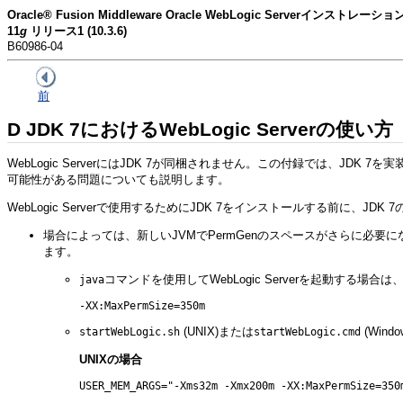
Oracle® Fusion Middleware Oracle WebLogic Serverインストレー
11
g
リリース1 (10.3.6)
B60986-04
前
D
JDK 7におけるWebLogic Serverの使い方
WebLogic ServerにはJDK 7が同梱されません。この付録では、JDK 7
可能性がある問題についても説明します。
WebLogic Serverで使用するためにJDK 7をインストールする前に、
場合によっては、新しいJVMでPermGenのスペースがさらに必
ます。
コマンドを使用してWebLogic Serverを起動する
java
-XX:MaxPermSize=350m
(UNIX)または
(Win
startWebLogic.sh
startWebLogic.cmd
UNIXの場合
USER_MEM_ARGS="-Xms32m -Xmx200m -XX:MaxPermSize=350