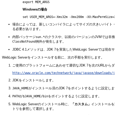
export MEM_ARGS
Windowsの場合
set USER_MEM_ARGS=-Xms32m -Xmx200m -XX:MaxPermSize=
場合によっては、新しいコンパイラによってサイズの大きいバイト・
る必要があります。
内部パッケージ
のクラスや、以前のバージョンのJVMでは非
sun.*
例外が発生します。
ClassNotFound
JDBC 4.1メソッドは、JDK 7を実装したWebLogic Serv
WebLogic Serverをインストールする前に、次の手順を実行します。
ご使用のプラットフォームにあわせて適切なJDK 7を次のURLから
http://www.oracle.com/technetwork/java/javase/downloads/j
JDKをインストールします。
がインストール済のJDK 7をポイントするように設定しま
JAVA_HOME
が
をポイントするように設定します。
PATH
$JAVA_HOME/bin
WebLogic Serverのインストール時に、
「カスタム」
インストールを
トリを参照して選択します。