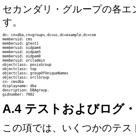
セカンダリ・グループの各エ
す。
dn: cn=dba,cn=groups,dc=us,dc=example,dc=com

memberuid: cms

memberuid: gtest1

memberuid: oidpam4

memberuid: oidpam5

memberuid: oidpam8

memberuid: orcladmin

objectclass: posixGroup

objectclass: top

objectclass: groupOfUniqueNames

objectclass: orclGroup

cn: cmsdba

displayname: dba

description: DBAgroup.

A.4
テストおよびログ・
この項では、いくつかのテスト方法およ