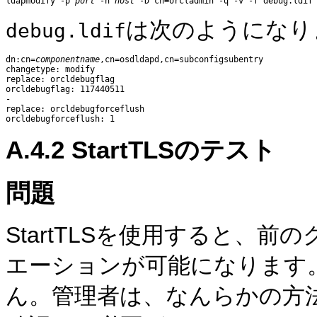
ldapmodify -p 
port
 -h 
host
は次のようになり
debug.ldif
dn:cn=
componentname
,cn=osdldapd,cn=subconfigsubentry

changetype: modify 

replace: orcldebugflag 

orcldebugflag: 117440511 

- 

replace: orcldebugforceflush 

A.4.2
Star
tTLSのテスト
問題
StartTLSを使用すると、
エーションが可能になります。S
ん。管理者は、なんらかの方法で