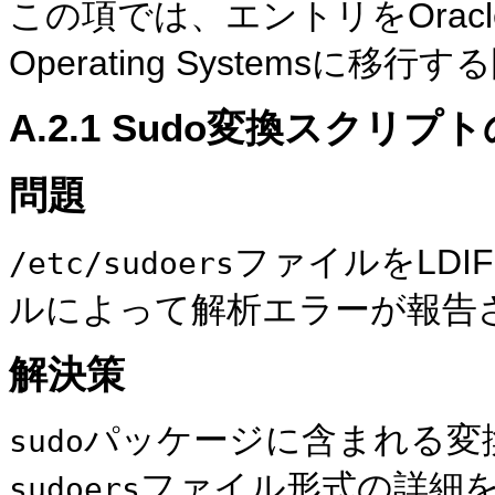
この項では、エントリをOracle Authe
Operating Systems
A.2.1
Sudo変換
スクリプト
問題
ファイルをLDI
/etc/sudoers
ルによって
解析エラーが報告
解決策
パッケージに含まれる変
sudo
ファイル形式の詳細
sudoers