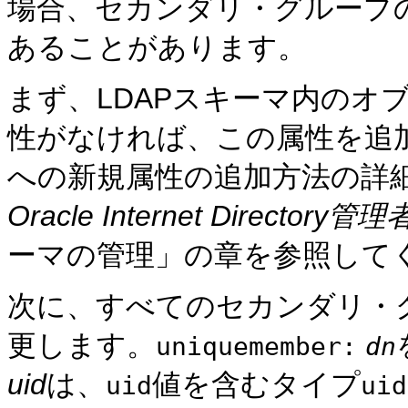
場合、セカンダリ・グループの
あることがあります。
まず、LDAPスキーマ内のオ
性がなければ、この属性を追加します。Or
への新規属性の追加方法の詳
Oracle Internet Director
ーマの管理」の章を参照して
次に、すべてのセカンダリ・
更します。
uniquemember:
dn
uid
は、
値を含むタイプ
uid
uid