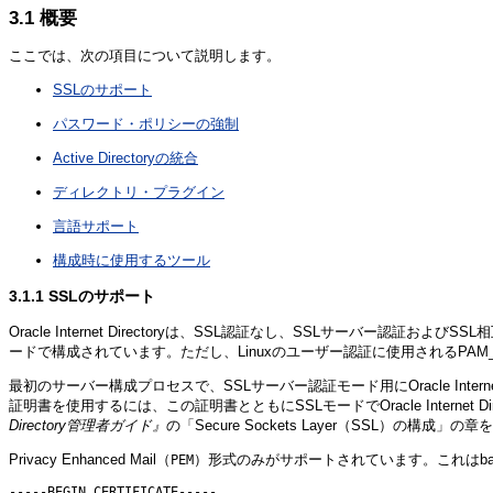
3.1
概要
ここでは、次の項目について説明します。
SSLのサポート
パスワード・ポリシーの強制
Active Directoryの統合
ディレクトリ・プラグイン
言語サポート
構成時に使用するツール
3.1.1
SSLのサポート
Oracle Internet Directoryは、SSL認証なし、SSLサーバー認証
ードで構成されています。ただし、Linuxのユーザー認証に使用されるPA
最初のサーバー構成プロセスで、SSLサーバー認証モード用にOracle Int
証明書を使用するには、この証明書とともにSSLモードでOracle Internet Dir
Directory管理者ガイド』
の「Secure Sockets Layer（SSL）の構成
Privacy Enhance
d Mail（
）形式のみがサポートされています。これはba
PEM
-----BEGIN CERTIFICATE-----