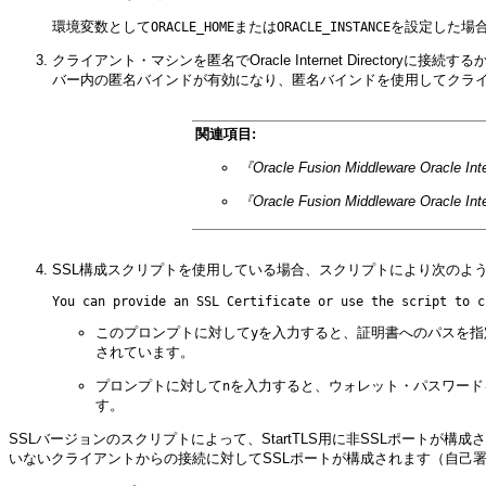
環境変数として
または
を設定した場
ORACLE_HOME
ORACLE_INSTANCE
クライアント・マシンを匿名でOracle Internet Directo
バー内の匿名バインドが有効になり、匿名バインドを使用してクラ
関連項目:
『Oracle Fusion Middleware Oracle 
『Oracle Fusion Middleware Oracle 
SSL構成スクリプトを使用している場合、スクリプトにより次のよ
このプロンプトに対して
を入力すると、証明書へのパスを指
y
されています。
プロンプトに対して
を入力すると、ウォレット・パスワードを入力
n
す。
SSLバージョンのスクリプトによって、StartTLS用に非SSLポートが
いないクライアントからの接続に対してSSLポートが構成されます（自己署