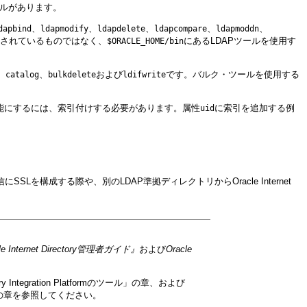
次のツールがあります。
、
、
、
、
、
dapbind
ldapmodify
ldapdelete
ldapcompare
ldapmoddn
に同梱されているものではなく、
にあるLDAPツールを使用す
$ORACLE_HOME/bin
、
、
および
です。バルク・ツールを使用する
catalog
bulkdelete
ldifwrite
を検索可能にするには、索引付けする必要があります。属性
に索引を追加する例
uid
rectoryの間の通信にSSLを構成する際や、別のLDAP準拠ディレクトリからOracle Internet
acle Internet Directory管理者ガイド』
および
Oracle
tory Integration Platformのツール」の章、および
の章を参照してください。