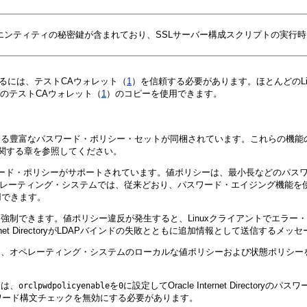
連エンティティの秘密鍵が含まれており、SSLサーバー構成スクリプトの実行
るには、テストCAウォレット（
1
）を信頼する必要があります。ほとんどのLi
式のテストCAウォレット（
1
）のコピーを使用できます。
集中管理に利用できる豊富なパスワード・ポリシー・セットが同梱されています。これらの
に関する章を参照してください。
シーの2種類のパスワード・ポリシーがサポートされています。値ポリシーは、最小長な
のオペレーティング・システムでは、従来どおり、パスワード・エイジング機能
用できます。
態ポリシーの両方を強制できます。値ポリシー違反が発生すると、Linuxクライアン
ternet DirectoryがLDAPバインドの失敗とともに追加情報として送信する
ーを集中化するには、オペレーティング・システムのローカルな値ポリシーおよび状態ポ
合は、
を
に設定してOracle Internet Dire
orclpwdpolicyenable
0
ワード構文チェックを無効にする必要があります。