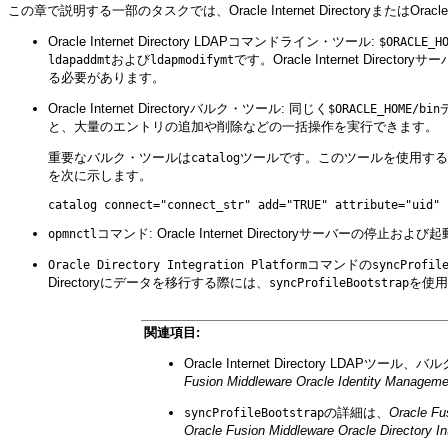
この章で説明する一部のタスクでは、Oracle Internet DirectoryまたはOrac
Oracle Internet Directory LDAPコマンドライン・ツール:
$ORACLE_H
および
です。Oracle Internet D
ldapaddmt
ldapmodifymt
る必要があります。
Oracle Internet Directoryバルク・ツール: 同じく
$ORACLE_HOME/bin
と、大量のエントリの追加や削除などの一括操作を実行できます。
重要なバルク・ツールは
ツールです。このツールを使用すると、O
catalog
を次に示します。
コマンド: Oracle Internet Directoryサーバーの停止お
opmnctl
コマンドの
Oracle Directory Integration Platform
syncProfil
Directoryにデータを移行する際には、
を使用
syncProfileBootstrap
関連項目:
Oracle Internet Directory LDAPツー
Fusion Middleware Oracle Identity Man
の詳細は、
Oracle F
syncProfileBootstrap
Oracle Fusion Middleware Oracle Director