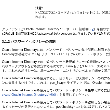
注意:
PKCS12でエンコードされたウォレットには、関
れます。
クライアントがOracle Internet Directory SSLサーバー証明書（
2
）を信頼す
に含まれているPEM形
$ORACLE_INSTANCE/OID/admin/wallet/pem.cert
3.1.2
パスワード・ポリシーの
強制
Oracle Internet Directoryには、パスワード・ポリシーの
Directory管理者ガイド
11
g
リリース1（11.1.1）のパスワード・ポリシー
Oracle Internet Directoryでは、値ポリシーと状態ポリ
れやロックアウトなどを決定するものです。LinuxおよびUNIXベース
す。これらのポリシーは、単一ユーザー・エントリのレベルまで細かく適
Oracle Internet Directoryを使用すると、値ポリシーと状
ンに失敗するだけです。これは、
クライアントでは、Oracle In
pam_ldap
Oracle Internet Directoryを使用してパスワード・ポリシ
ためのOracle Internet Directoryの構成」
を参照してください。
Oracle Internet Directoryを使用してパスワード・ポリシーを強制しない場
るメッセージが発行されないように、
を
に設定してパス
pwdCheckSyntax
0