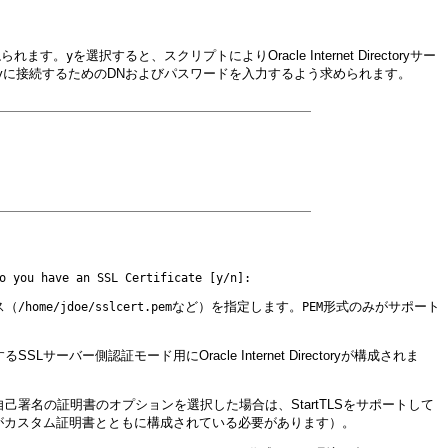
尋ねられます。
を選択すると、スクリプトによりOracle Internet Directoryサー
y
 Directoryに接続するためのDNおよびパスワードを入力するよう求められます。
ス（
など）を指定します。
形式のみがサポート
/home/jdoe/sslcert.pem
PEM
認証モード用にOracle Internet Directoryが構成されま
自己署名の証明書のオプションを選択した場合は、StartTLSをサポートして
トがカスタム証明書とともに構成されている必要があります）。