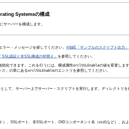
rating Systems
の構成
証用にサーバーを構成します。
エラー・メッセージを探してください。
付録E「サンプルのスクリプト出力」
「SSL認証と非SSL構成の切替え」
を参照してください。
は無効化できます。これを行うには、構成属性
の値を変更しま
orclSSLEnable
ンス」の章にある
のエントリを参照してください。
orclSSLEnable
ーと同じユーザーとして、サーバー上でサーバー・スクリプトを実行します。ディレクトリを
）、SSLポート、非SSLポート、OIDコンポーネント名（
など）、お
oid1