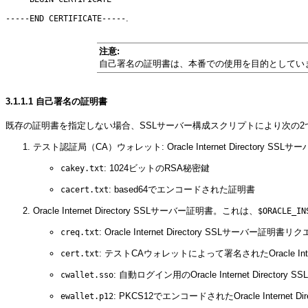
.
-----END CERTIFICATE-----
注意:
自己署名の証明書は、本番での使用を目的としてい
3.1.1.1
自己署名の証明書
既存の証明書を指定しない場合、SSLサーバー構成スクリプトにより次の2つ
テスト認証局（CA）ウォレット: Oracle Internet Director
: 1024ビットのRSA秘密鍵
cakey.txt
: based64でエンコードされた証明書
cacert.txt
Oracle Internet Directory SSLサーバー証明書。これは、
$ORACLE_IN
: Oracle Internet Directory SSLサーバー証明書リ
creq.txt
: テストCAウォレットによって署名されたOracle Intern
cert.txt
: 自動ログイン用のOracle Internet Directo
cwallet.sso
: PKCS12でエンコードされたOracle Internet Di
ewallet.p12