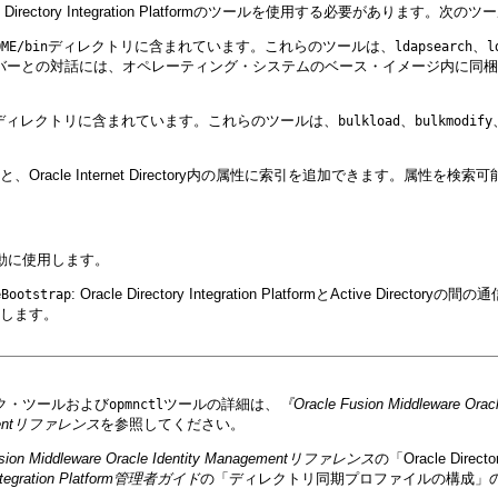
le Directory Integration Platformのツールを使用する必要があります。
ディレクトリに含まれています。これらのツールは、
、
OME/bin
ldapsearch
l
irectoryサーバーとの対話には、オペレーティング・システムのベース・イメージ内
ディレクトリに含まれています。これらのツールは、
、
bulkload
bulkmodify
racle Internet Directory内の属性に索引を追加できます。属性
よび起動に使用します。
: Oracle Directory Integration PlatformとActive Di
eBootstrap
します。
ル、バルク・ツールおよび
ツールの詳細は、
『Oracle Fusion Middleware Or
opmnctl
agementリファレンス
を参照してください。
usion Middleware Oracle Identity Managementリファレンス
の「Oracle Direc
y Integration Platform管理者ガイド
の「ディレクトリ同期プロファイルの構成」