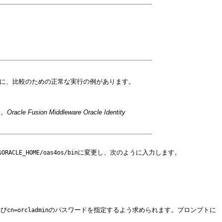
に、比較のための正常な実行の例があります。
す。
Oracle Fusion Middleware Oracle Identity
に変更し、次のように入力します。
$ORACLE_HOME/oas4os/bin
よび
のパスワードを指定するよう求められます。プロンプトに
cn=orcladmin