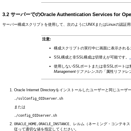
3.2
サーバーでのOracle Authentication Services for Ope
サーバー構成スクリプトを使用して、次のようにUNIXまたはLinuxの認
注意:
構成スクリプトの実行中に画面に表示される
SSL構成と非SSL構成は切替えが可能です。
使用しないSSLポートまたは非SSLポート
Managementリファレンス
の「属性リファレ
Oracle Internet Directoryをインストールしたユーザ
または
、レルム（ネーミング・コンテキスト
ORACLE_HOME,ORACLE_INSTANCE
従って適切な値を指定してください。