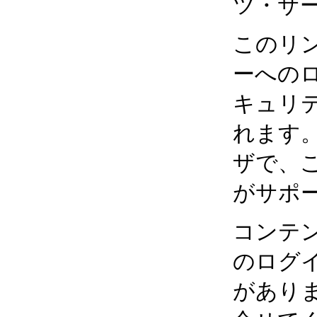
ツ・サ
このリ
ーへのロ
キュリ
れます。M
ザで、
がサポ
コンテ
のログ
があり