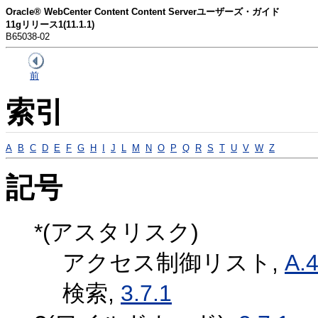
Oracle® WebCenter Content Content Serverユーザーズ・ガイド
11gリリース1(11.1.1)
B65038-02
前
索引
A
B
C
D
E
F
G
H
I
J
L
M
N
O
P
Q
R
S
T
U
V
W
Z
記号
*(アスタリスク)
アクセス制御リスト,
A.4
検索,
3.7.1