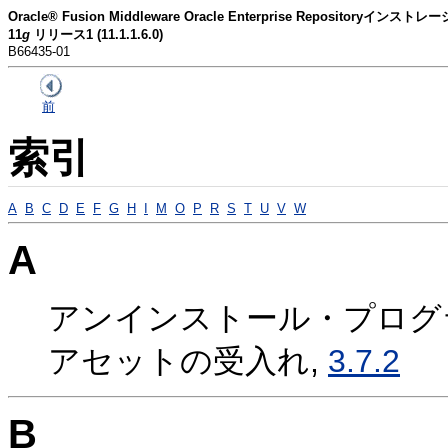
Oracle® Fusion Middleware Oracle Enterprise Repositoryイン
11
g
リリース1 (11.1.1.6.0)
B66435-01
前
索引
A
B
C
D
E
F
G
H
I
M
O
P
R
S
T
U
V
W
A
アンインストール・プログ
アセットの受入れ,
3.7.2
B