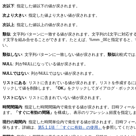
次以下
: 指定した値以下の値が戻されます。
次より大きい
: 指定した値より大きい値が戻されます。
次以上
: 指定した値以上の値が戻されます。
類似
: 文字列パターンに一致する値が戻されます。文字列の1文字に対応す
ド文字を組み合せることができます。たとえば、%mm _00と指定すると、すべ
い。
類似しない
: 文字列パターンに一致しない値が戻されます。
類似
比較式では
NULL
: 列がNULLになっている値が戻されます。
NULLではない
: 列がNULLではない値が戻されます。
リストにある
: リストに含まれている値が戻されます。リストを作成するに
リックして値を削除します。
「OK」
をクリックしてダイアログ・ボックス
リストにない
: リストに含まれていない値が戻されます。
時間間隔内
: 指定した時間間隔内で発生する値が戻されます。日時フィー
ます。
「すぐに有効の間隔」
を構成し、表示のリフレッシュ頻度を指定し
現行の期間内
: 指定した時間単位内で発生する値が戻されます。日時フィ
保ちます。詳細は、
第5.1.1項「「すぐに有効」の使用」
を参照してくださ