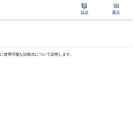
目次
索引
追加するときに使用可能な比較式について説明します。