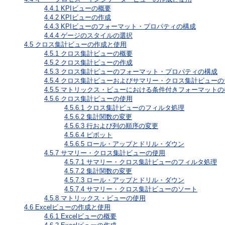
4.4.1
KPIビューの概要
4.4.2
KPIビューの作成
4.4.3
KPIビューのフォーマット・プロパティの構成
4.4.4
ゲージのスタイルの選択
4.5
クロス集計ビューの作成と使用
4.5.1
クロス集計ビューの概要
4.5.2
クロス集計ビューの作成
4.5.3
クロス集計ビューのフォーマット・プロパティの構成
4.5.4
クロス集計ビューおよびサマリー・クロス集計ビューの
4.5.5
マトリックス・ビューにおける条件付きフォーマットの
4.5.6
クロス集計ビューの使用
4.5.6.1
クロス集計ビューのフィルタ処理
4.5.6.2
集計関数の変更
4.5.6.3
行および列の順序の変更
4.5.6.4
ピボット
4.5.6.5
ロール・アップとドリル・ダウン
4.5.7
サマリー・クロス集計ビューの使用
4.5.7.1
サマリー・クロス集計ビューのフィルタ処理
4.5.7.2
集計関数の変更
4.5.7.3
ロール・アップとドリル・ダウン
4.5.7.4
サマリー・クロス集計ビューのソート
4.5.8
マトリックス・ビューの使用
4.6
Excelビューの作成と使用
4.6.1
Excelビューの概要