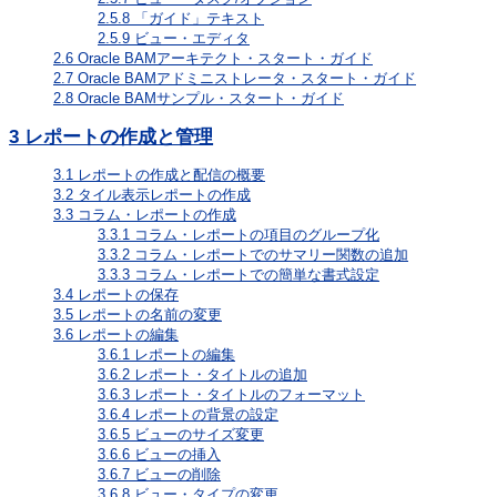
2.5.8
「ガイド」テキスト
2.5.9
ビュー・エディタ
2.6
Oracle BAMアーキテクト・スタート・ガイド
2.7
Oracle BAMアドミニストレータ・スタート・ガイド
2.8
Oracle BAMサンプル・スタート・ガイド
3
レポートの作成と管理
3.1
レポートの作成と配信の概要
3.2
タイル表示レポートの作成
3.3
コラム・レポートの作成
3.3.1
コラム・レポートの項目のグループ化
3.3.2
コラム・レポートでのサマリー関数の追加
3.3.3
コラム・レポートでの簡単な書式設定
3.4
レポートの保存
3.5
レポートの名前の変更
3.6
レポートの編集
3.6.1
レポートの編集
3.6.2
レポート・タイトルの追加
3.6.3
レポート・タイトルのフォーマット
3.6.4
レポートの背景の設定
3.6.5
ビューのサイズ変更
3.6.6
ビューの挿入
3.6.7
ビューの削除
3.6.8
ビュー・タイプの変更