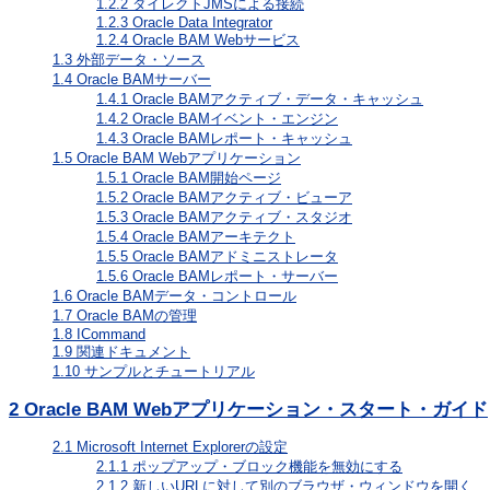
1.2.2
ダイレクトJMSによる接続
1.2.3
Oracle Data Integrator
1.2.4
Oracle BAM Webサービス
1.3
外部データ・ソース
1.4
Oracle BAMサーバー
1.4.1
Oracle BAMアクティブ・データ・キャッシュ
1.4.2
Oracle BAMイベント・エンジン
1.4.3
Oracle BAMレポート・キャッシュ
1.5
Oracle BAM Webアプリケーション
1.5.1
Oracle BAM開始ページ
1.5.2
Oracle BAMアクティブ・ビューア
1.5.3
Oracle BAMアクティブ・スタジオ
1.5.4
Oracle BAMアーキテクト
1.5.5
Oracle BAMアドミニストレータ
1.5.6
Oracle BAMレポート・サーバー
1.6
Oracle BAMデータ・コントロール
1.7
Oracle BAMの管理
1.8
ICommand
1.9
関連ドキュメント
1.10
サンプルとチュートリアル
2
Oracle BAM Webアプリケーション・スタート・ガイド
2.1
Microsoft Internet Explorerの設定
2.1.1
ポップアップ・ブロック機能を無効にする
2.1.2
新しいURLに対して別のブラウザ・ウィンドウを開く