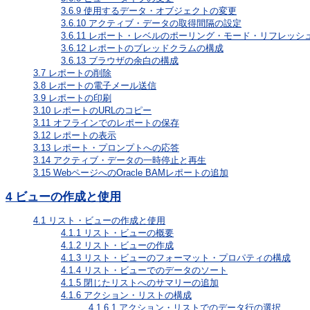
3.6.9
使用するデータ・オブジェクトの変更
3.6.10
アクティブ・データの取得間隔の設定
3.6.11
レポート・レベルのポーリング・モード・リフレッシ
3.6.12
レポートのブレッドクラムの構成
3.6.13
ブラウザの余白の構成
3.7
レポートの削除
3.8
レポートの電子メール送信
3.9
レポートの印刷
3.10
レポートのURLのコピー
3.11
オフラインでのレポートの保存
3.12
レポートの表示
3.13
レポート・プロンプトへの応答
3.14
アクティブ・データの一時停止と再生
3.15
WebページへのOracle BAMレポートの追加
4
ビューの作成と使用
4.1
リスト・ビューの作成と使用
4.1.1
リスト・ビューの概要
4.1.2
リスト・ビューの作成
4.1.3
リスト・ビューのフォーマット・プロパティの構成
4.1.4
リスト・ビューでのデータのソート
4.1.5
閉じたリストへのサマリーの追加
4.1.6
アクション・リストの構成
4.1.6.1
アクション・リストでのデータ行の選択