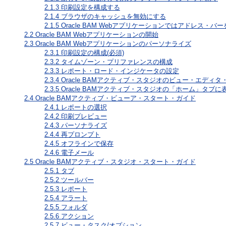
2.1.3
印刷設定を構成する
2.1.4
ブラウザのキャッシュを無効にする
2.1.5
Oracle BAM Webアプリケーションではアドレス・バ
2.2
Oracle BAM Webアプリケーションの開始
2.3
Oracle BAM Webアプリケーションのパーソナライズ
2.3.1
印刷設定の構成(必須)
2.3.2
タイムゾーン・プリファレンスの構成
2.3.3
レポート・ロード・インジケータの設定
2.3.4
Oracle BAMアクティブ・スタジオのビュー・エディ
2.3.5
Oracle BAMアクティブ・スタジオの「ホーム」タブ
2.4
Oracle BAMアクティブ・ビューア・スタート・ガイド
2.4.1
レポートの選択
2.4.2
印刷プレビュー
2.4.3
パーソナライズ
2.4.4
再プロンプト
2.4.5
オフラインで保存
2.4.6
電子メール
2.5
Oracle BAMアクティブ・スタジオ・スタート・ガイド
2.5.1
タブ
2.5.2
ツールバー
2.5.3
レポート
2.5.4
アラート
2.5.5
フォルダ
2.5.6
アクション
2.5.7
ビュー・タスク/オプション