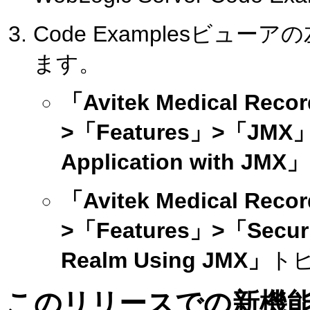
Code Examplesビ
ます。
「Avitek Medical Recor
>「Features」>「JMX
Application with JMX」
「Avitek Medical Recor
>「Features」>「Secur
Realm Using JMX」
ト
このリリースでの新機