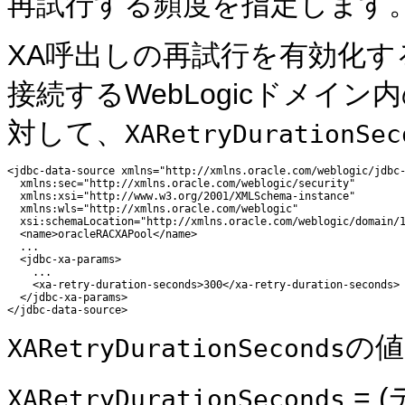
再試行する頻度を指定します
XA呼出しの再試行を有効化する
接続するWebLogicドメイ
対して、
XARetryDurationSec
<jdbc-data-source xmlns="http://xmlns.oracle.com/weblogic/jdbc-
  xmlns:sec="http://xmlns.oracle.com/weblogic/security"

  xmlns:xsi="http://www.w3.org/2001/XMLSchema-instance"

  xmlns:wls="http://xmlns.oracle.com/weblogic"

  xsi:schemaLocation="http://xmlns.oracle.com/weblogic/domain/1
  <name>oracleRACXAPool</name> 

  ...

  <jdbc-xa-params>

    ...

    <xa-retry-duration-seconds>300</xa-retry-duration-seconds> 
  </jdbc-xa-params>

の値
XARetryDurationSeconds
= 
XARetryDurationSeconds