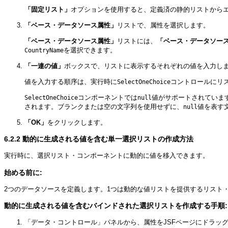
「固定リスト」
オプションを使用すると、定義済の静的リストから
「ベース・データソース属性」
リストで、属性を選択します。
「ベース・データソース属性」
リストには、
「ベース・データソー
を選択できます。
CountryName
「一連の値」
ボックスで、リストに表示するそれぞれの値を入力します
値を入力する順序は、実行時に
コントロールにリ
SelectOneChoice
コンポーネントでは
値がサポートされていま
SelectOneChoice
null
されます。ブランクまたは空の文字列を使用せずに、
値を表す
null
「OK」
をクリックします。
6.2.2
動的に生成される値を含む単一選択リストの作成方法
実行時に、選択リスト・コンポーネントに動的に値を移入できます。
始める前に:
2つのデータソースを定義します。1つは動的な値リストを提供するリスト
動的に生成される値を含むバインドされた選択リストを作成する手順:
「データ・コントロール」パネルから、属性をJSFページにドラッ