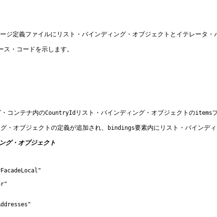
ページ定義ファイルにリスト・バインディング・オブジェクトとイテレータ・
ース・コードを示します。
グ・コンテナ内の
リスト・バインディング・オブジェクトの
CountryId
items
ング・オブジェクトの定義が追加され、
要素内にリスト・バインディ
bindings
ィング・オブジェクト
FacadeLocal"

r"

ddresses"
