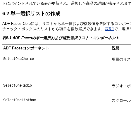
トにバインドされている表が更新され、選択した商品の詳細が表示されま
6.2
単一選択リストの作成
ADF Faces Coreには、リストから単一値および複数値を選択するコン
チェック・ボックスのリストから項目を複数選択できます。
表6-1
で、選択
表6-1 ADF Facesの単一選択および複数選択リスト・コンポーネント
ADF Facesコンポーネント
説明
Se
lectOneChoice
項目のリス
Se
lectOneRadio
ラジオ・ボ
Selec
tOneListbox
スクロール