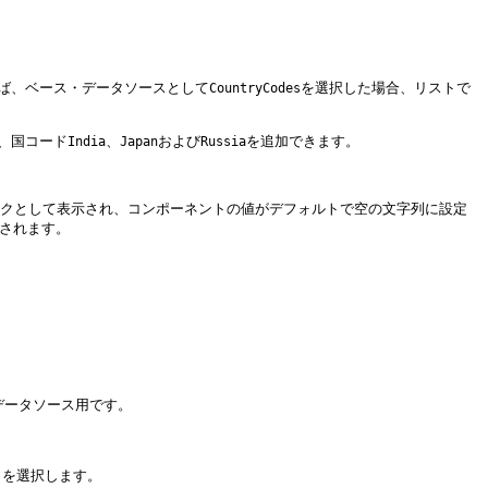
ば、ベース・データソースとして
を選択した場合、リストで
CountryCodes
ば、国コード
、
および
を追加できます。
India
Japan
Russia
クとして表示され、コンポーネントの値がデフォルトで空の文字列に設定
されます。
データソース用です。
」
を選択します。