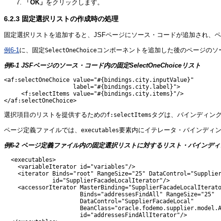
「OK」
をクリックします。
6.2.3
固定選択リストの作成時の処理
固定選択リストを追加すると、JSFページにソース・コードが追加され、
例6-1
に、固定
コンポーネントを追加した後のページのソ
SelectOneChoice
例6-1 JSFページのソース・コード内の固定SelectOneChoiceリスト
<af:selectOneChoice value="#{bindings.city.inputValue}"

                    label="#{bindings.city.label}">

     <f:selectItems value="#{bindings.city.items}"/>

選択項目のリストを提供するための
タグは、バインディン
f:selectItems
ページ定義ファイルでは、
要素内にイテレータ・バインディ
executables
例6-2 ページ定義ファイル内の固定選択リストに対するリスト・バインデ
  <executables>

    <variableIterator id="variables"/>

    <iterator Binds="root" RangeSize="25" DataControl="Supplier
              id="SupplierFacadeLocalIterator"/>

    <accessorIterator MasterBinding="SupplierFacadeLocalIterato
                      Binds="addressesFindAll" RangeSize="25"

                      DataControl="SupplierFacadeLocal"

                      BeanClass="oracle.fodemo.supplier.model.A
                      id="addressesFindAllIterator"/>
