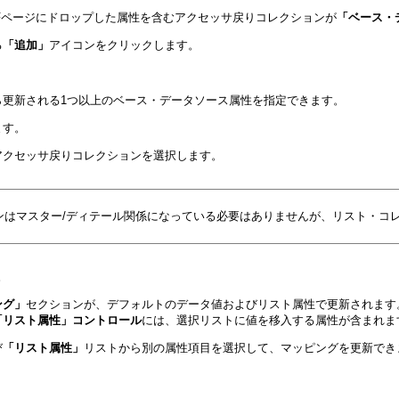
Fページにドロップした属性を含むアクセッサ戻りコレクションが
「ベース・
る
「追加」
アイコンをクリックします。
ら更新される1つ以上のベース・データソース属性を指定できます。
ます。
アクセッサ戻りコレクションを選択します。
ンはマスター/ディテール関係になっている必要はありませんが、リスト・コ
。
ング」
セクションが、デフォルトのデータ値およびリスト属性で更新されます
「リスト属性」コントロール
には、選択リストに値を移入する属性が含まれま
び
「リスト属性」
リストから別の属性項目を選択して、マッピングを更新でき