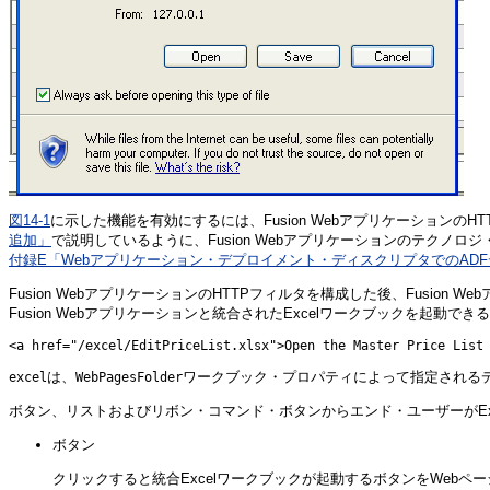
図14-1
に示した機能を有効にするには、Fusion Webアプリケーションの
H
追加」
で説明しているように、Fusion Webアプリケーションのテクノ
付録E「Webアプリケーション・デプロイメント・ディスクリプタでのAD
Fusion WebアプリケーションのHTTPフィルタを構成した後、Fusi
Fusion Webアプリケーションと統合されたExcelワークブックを起
<a href="/excel/EditPriceList.xlsx">Open the Master Price List
は、
ワークブック・プロパティによって指定される
excel
WebPagesFolder
ボタン、リストおよびリボン・コマンド・ボタンからエンド・ユーザーがEx
ボタン
クリックすると統合Excelワークブックが起動するボタンをWebペ