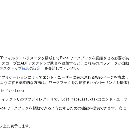
TTPフィルタ・パラメータを構成してExcelワークブックを認識させる必要が
ロジ・スコープにADFデスクトップ統合を追加すると、これらのパラメータが
Fデスクトップ統合の設定」
を参照してください。
on Webアプリケーションによってエンド・ユーザーに表示されるWebページを構
動できるようにする基本的な方法は、ワークブックを起動するハイパーリンクを提
 in Excel</a>
ディレクトリのサブディレクトリで、
はエンド・ユーザー
EditPriceList.xlsx
celワークブックを起動できるようにするための機能
を提供できます。次に
ージ上に表示します。