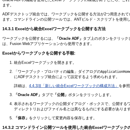
ます。
ADFデスクトップ統合では、ワークブックを公開する方法が2つ用意されていま
ます。コマンドラインの公開ツールでは、ANTビルド・スクリプトを使用して、
14.3.1
Excelから統合Excelワークブックを公開する方法
ワークブックを公開するには、
「Oracle ADF」
タブ上のボタンをクリック
は、Fusion Webアプリケーションから使用できます。
Excelからワークブックを公開する手順:
統合Excelワークブックを開きます。
「ワークブック・プロパティの編集」ダイアログの
ApplicationHom
にADFデスクトップ統合によって設定するよう求められます。
詳細は、
4.4.3項「新しい統合Excelワークブックの構成方法」
を参照
「Oracle ADF」
タブで
「公開」
ボタンをクリックします。
表示されるワークブックの公開ダイアログ・ボックスで、公開する
ディレクトリおよびファイル名とは異なるものにする必要がありま
「保存」
をクリックして変更内容を保存します。
14.3.2
コマンドライン公開ツールを使用した統合Excelワークブック