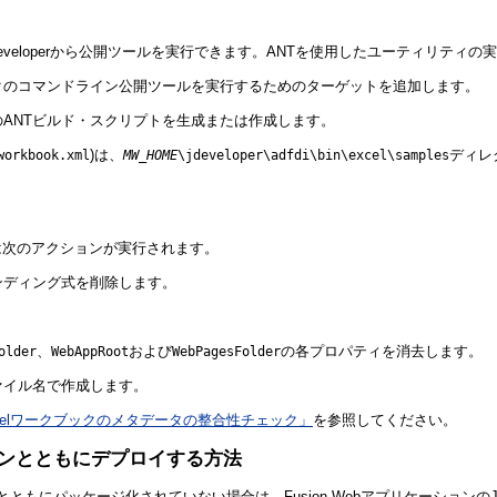
eveloperから公開ツールを実行できます。ANTを使用したユーティリティ
クのコマンドライン公開ツールを実行するためのターゲットを追加します。
ANTビルド・スクリプトを生成または作成します。
)は、
ディレ
workbook.xml
MW_HOME
\jdeveloper\adfdi\bin\excel\samples
は次のアクションが実行されます。
ンディング式を削除します。
、
および
の各プロパティを消去します。
older
WebAppRoot
WebPagesFolder
ァイル名で作成します。
Excelワークブックのメタデータの整合性チェック」
を参照してください。
ションとともにデプロイする方法
ァイルとともにパッケージ化されていない
場合は、Fusion Webアプリケーションの