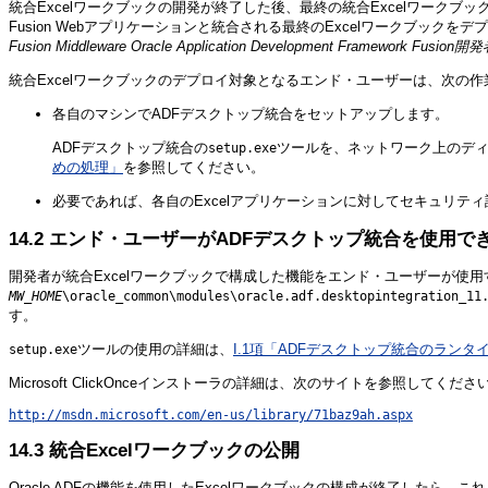
統合Excelワークブックの開発が
終了した後、最終の統合Excelワークブ
Fusion Webアプリケーションと統合される最終のExcelワークブックを
Fusion Middleware Oracle Application Development Framework Fusi
統合Excelワークブックのデプロイ対象となるエンド・ユーザーは、次の
各自のマシンでADFデスクトップ統合をセットアップします。
ADFデスクトップ統合の
ツールを、ネットワーク上のデ
setup.exe
めの処理」
を参照してください。
必要であれば、各自のExcelアプリケーションに対してセキュリテ
14.2
エンド・ユーザーがADFデスクトップ統合を使用で
開発者が統合Excelワークブックで構成した機能をエンド・ユーザーが使用
MW_HOME
\oracle_common\modules\oracle.adf.desktopintegration_11
す。
ツールの使用の詳細は、
I.1項「ADFデスクトップ統合のラン
setup.exe
Microsoft ClickOnceインストーラの詳細は、次のサイトを参照してくださ
http://msdn.microsoft.com/en-us/library/71baz9ah.aspx
14.3
統合Excelワークブックの公開
Oracle ADFの機能を使用したExcelワークブックの構成が終了したら