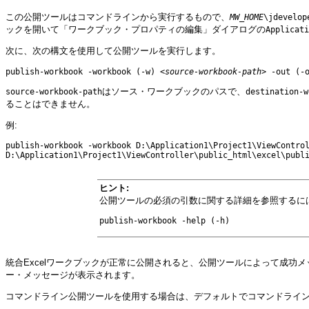
この公開ツールはコマンドラインから実行するもので、
MW_HOME
\jdevelop
ックを開いて「ワークブック・プロパティの編集」ダイアログの
Applicati
次に、次の構文を使用して公開ツールを実行します。
publish-workbook -workbook (-w) <
source-workbook-path
> -out (-
はソース・ワークブックのパスで、
source-workbook-path
destination-w
ることはできません。
例:
publish-workbook -workbook D:\Application1\Project1\ViewContro
D:\Application1\Project1\ViewController\public_html\excel\publ
ヒント:
公開ツールの必須の引数に関する詳細を参照するに
publish-workbook -help (-h)
統合Excelワークブックが正常に公開されると、公開ツールによって成
ー・メッセージが表示されます。
コマンドライン公開ツールを使用する場合は、デフォルトでコマンドライ