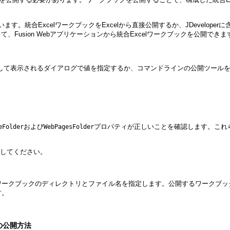
す。統合ExcelワークブックをExcelから直接公開するか、JDevelo
Fusion Webアプリケーションから統合Excelワークブックを公開できま
して表示されるダイアログで値を指定するか、コマンドラインの公開ツール
および
プロパティが正しいことを確認します。これら
eFolder
WebPagesFolder
してください。
ワークブックのディレクトリとファイル名を指定します。公開するワークブッ
す。
の公開方法