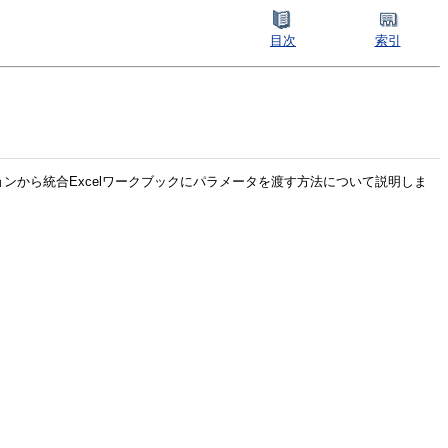
目次
索引
ションから統合Excelワークブックにパラメータを渡す方法について説明しま