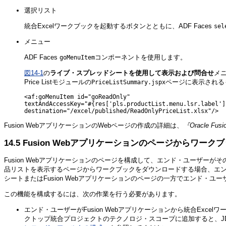
選択リスト
統合Excelワークブックを起動するボタンとともに、ADF Faces
sel
メニュー
ADF Faces
コンポーネントを使用します。
goMenuItem
図14-1
の
ライブ・スプレッドシートを使用して表示および問合せ
メ
Price Listモジュールの
ページに表示される
PriceListSummary.jspx
<af:goMenuItem id="goReadOnly"

textAndAccessKey="#{res['pls.productList.menu.lsr.label']}
Fusion WebアプリケーションのWebページの作成の詳細は、
『Oracle Fu
14.5
Fusion Webアプリケーションのページからワー
Fusion Webアプリケーションのページを構成して、エンド・ユーザー
品リストを表示するページからワークブックをダウンロードする場合、エ
シートまたはFusion Webアプリケーションのページの一方でエンド・
この機能を構成するには、次の作業を行う必要があります。
エンド・ユーザーがFusion Webアプリケーションから統合Exce
クトップ統合プロジェクトのテクノロジ・スコープに追加すると、JDe