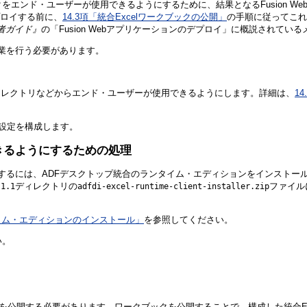
ックをエンド・ユーザーが使用できるようにするために、結果となるFusion 
デプロイする前に、
14.3項「統合Excelワークブックの公開」
の手順に従ってこれ
on開発者ガイド』
の「Fusion Webアプリケーションのデプロイ」に概説されて
作業を行う必要があります。
ィレクトリなどからエンド・ユーザーが使用できるようにします。詳細は、
1
ィ設定を構成します。
きるようにするための処理
するには、ADFデスクトップ統合の
ランタイム・エディションをインストー
ディレクトリの
ファイル
.1.1
adfdi-excel-runtime-client-installer.zip
タイム・エディションのインストール」
を参照してください。
い。
、これを公開する必要があります。ワークブックを公開
することで、構成した統合E