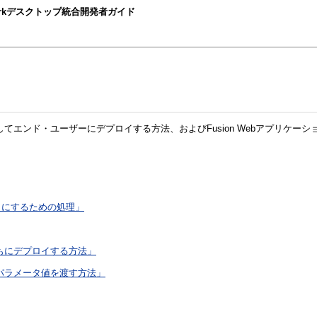
t Frameworkデスクトップ統合開発者ガイド
開してエンド・ユーザーにデプロイする方法、およびFusion Webアプリケー
うにするための処理」
とともにデプロイする方法」
クへパラメータ値を渡す方法」