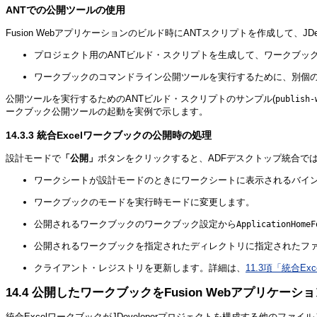
ANTでの公開ツールの使用
Fusion Webアプリケーションのビルド時にANTスクリプトを
作成して、JD
プロジェクト用のANTビルド・スクリプトを生成して、ワークブッ
ワークブックのコマンドライン公開ツールを実行するために、別個の
公開ツールを実行するためのANTビルド・スクリプトのサンプル(
publish-
ークブック公開ツールの起動を実例で示します。
14.3.3
統合Excelワークブックの公開時の処理
設計モードで
「公開」
ボタンをクリックすると、ADFデスクトップ統合で
ワークシートが設計モードのときにワークシートに表示されるバイ
ワークブックのモードを実行時モードに変更します。
公開されるワークブックのワークブック設定から
ApplicationHomeF
公開されるワークブックを指定されたディレクトリに指定されたフ
クライアント・レジストリを更新します。詳細は、
11.3項「統合
14.4
公開したワークブックをFusion Webアプリケー
統合ExcelワークブックがJDeveloperプロジェクトを構成する他のフ