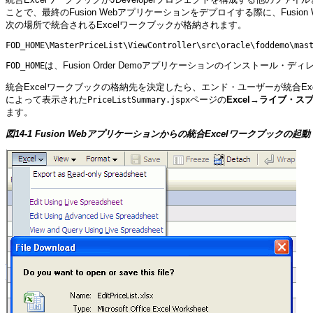
ことで、最終のFusion Webアプリケーションをデプロイする際に、Fusio
次の場所で統合されるExcelワークブックが格納されます。
FOD_HOME\MasterPriceList\ViewController\src\oracle\foddemo\mas
は、Fusion Order Demoアプリケーションのインストール・デ
FOD_HOME
統合Excelワークブックの格納先を決定したら、エンド・ユーザーが統合Exc
によって表示された
ページの
Excel
→
ライブ・ス
PriceListSummary.jspx
ます。
図14-1 Fusion Webアプリケーションからの統合Excelワークブックの起動