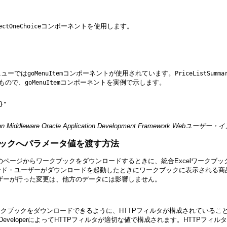
コンポーネントを使用します。
ectOneChoice
ニューでは
コンポーネントが使用されています。
goMenuItem
PriceListSumma
もので、
コンポーネントを実例で示します。
goMenuItem
"

sion Middleware Oracle Application Development Framework 
クブックへパラメータ値を渡す方法
がそのページからワークブックをダウンロードするときに、統合Excelワーク
ンド・ユーザーがダウンロードを起動したときにワークブックに表示される商
ユーザーが行った変更は、他方のデータには影響しません。
lワークブックをダウンロードできるように、HTTPフィルタが構成されていること
veloperによってHTTPフィルタが適切な値で構成されます。HTTPフィ