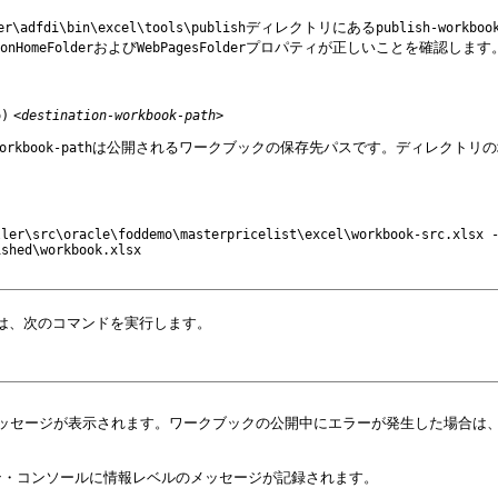
ディレクトリにある
er\adfdi\bin\excel\tools\publish
publish-workboo
および
プロパティが正しいことを確認します
onHomeFolder
WebPagesFolder
o)
<
destination-workbook-path
>
は公開されるワークブックの保存先パスです。ディレクトリの
orkbook-path
ller\src\oracle\foddemo\masterpricelist\excel\workbook-src.xlsx 
ished\workbook.xlsx
は、次のコマンドを実行します。
功メッセージが表示されます。ワークブックの公開中にエラーが発生した場合
ン・コンソールに情報レベルのメッセージが記録されます。