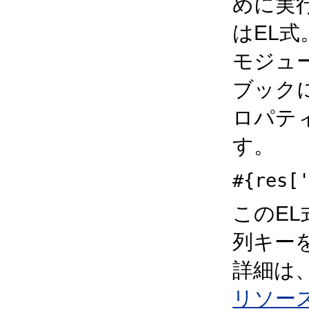
めに実
はEL式。
モジュ
ブック
ロパテ
す。
#{res[
このEL
列キー
詳細は
リソー