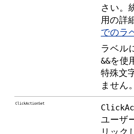
さい。統
用の詳
でのラ
ラベル
を使
&&
特殊文
ません
ClickActionSet
ClickA
ユーザ
リック