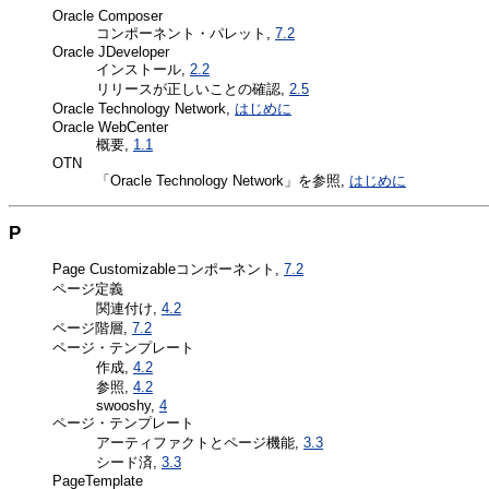
Oracle Composer
コンポーネント・パレット,
7.2
Oracle JDeveloper
インストール,
2.2
リリースが正しいことの確認,
2.5
Oracle Technology Network,
はじめに
Oracle WebCenter
概要,
1.1
OTN
「Oracle Technology Network」を参照,
はじめに
P
Page Customizableコンポーネント,
7.2
ページ定義
関連付け,
4.2
ページ階層,
7.2
ページ・テンプレート
作成,
4.2
参照,
4.2
swooshy,
4
ページ・テンプレート
アーティファクトとページ機能,
3.3
シード済,
3.3
PageTemplate