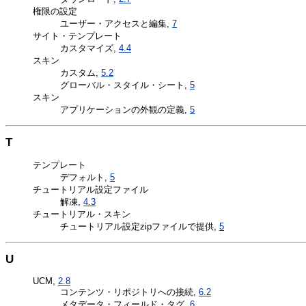
権限の設定
ユーザー・アクセスと編集,
7
サイト・テンプレート
カスタマイズ,
4.4
スキン
カスタム,
5.2
グローバル・スタイル・シート,
5
スキン
アプリケーションの外観の定義,
5
T
テンプレート
デフォルト,
5
チュートリアル設定ファイル
解凍,
4.3
チュートリアル・スキン
チュートリアル設定zipファイルで提供,
5
U
UCM,
2.8
コンテンツ・リポジトリへの接続,
6.2
メタデータ・フィールド・タグ,
6