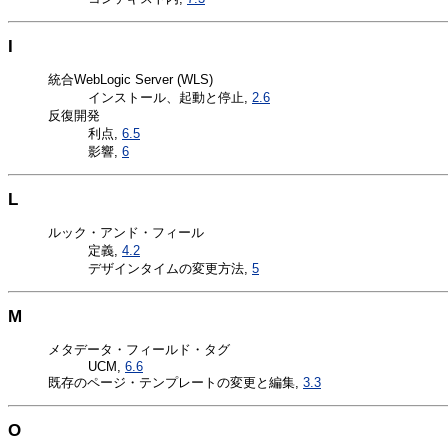
I
統合WebLogic Server (WLS)
インストール、起動と停止,
2.6
反復開発
利点,
6.5
影響,
6
L
ルック・アンド・フィール
定義,
4.2
デザインタイムの変更方法,
5
M
メタデータ・フィールド・タグ
UCM,
6.6
既存のページ・テンプレートの変更と編集,
3.3
O