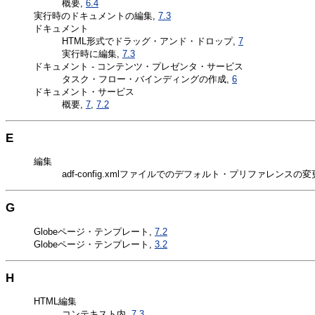
概要,
6.4
実行時のドキュメントの編集,
7.3
ドキュメント
HTML形式でドラッグ・アンド・ドロップ,
7
実行時に編集,
7.3
ドキュメント - コンテンツ・プレゼンタ・サービス
タスク・フロー・バインディングの作成,
6
ドキュメント・サービス
概要,
7
,
7.2
E
編集
adf-config.xmlファイルでのデフォルト・プリファレンスの変
G
Globeページ・テンプレート,
7.2
Globeページ・テンプレート,
3.2
H
HTML編集
コンテキスト内,
7.3