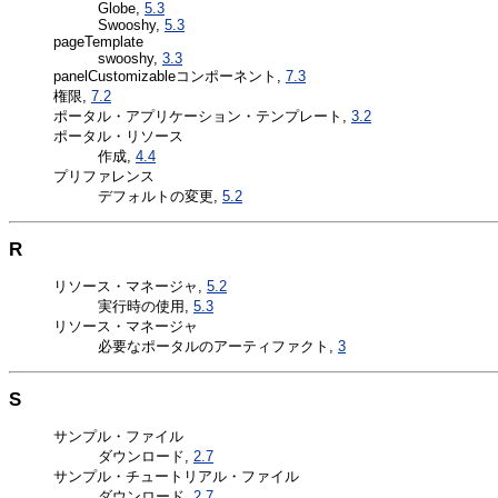
Globe,
5.3
Swooshy,
5.3
pageTemplate
swooshy,
3.3
panelCustomizableコンポーネント,
7.3
権限,
7.2
ポータル・アプリケーション・テンプレート,
3.2
ポータル・リソース
作成,
4.4
プリファレンス
デフォルトの変更,
5.2
R
リソース・マネージャ,
5.2
実行時の使用,
5.3
リソース・マネージャ
必要なポータルのアーティファクト,
3
S
サンプル・ファイル
ダウンロード,
2.7
サンプル・チュートリアル・ファイル
ダウンロード,
2.7