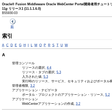
Oracle® Fusion Middleware Oracle WebCenter Portal開発者用チュー
11
g
リリース1 (11.1.1.6.0)
B55930-03
前
索引
A
C
D
E
G
H
I
L
M
O
P
R
S
T
U
W
A
管理コンソール
リソースの選択,
4.4
リソース・タブの選択,
5.3
入力された値,
5.3
実行時のリソース、サービス、セキュリティおよびポータル構
管理者権限,
3.2
アプリケーション・ナビゲータ
ポータル・プロジェクトのアプリケーション・リソース,
5.2
アプリケーション
WebCenterアプリケーションの作成,
3.2