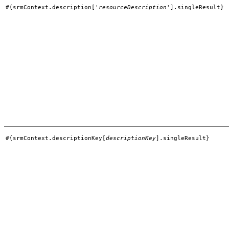
#{srmContext.description['
resourceDescription
'].singleResult}
#{srmContext.descriptionKey[
descriptionKey
].singleResult}