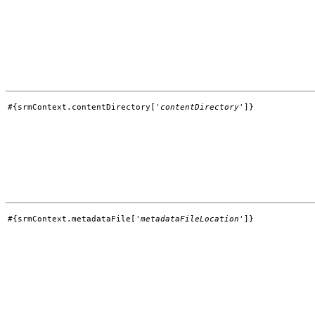
#{srmContext.contentDirectory['
contentDirectory
']}
#{srmContext.metadataFile['
metadataFileLocation
']}