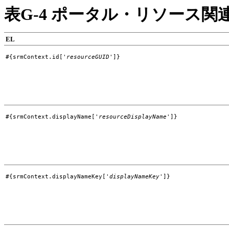
表G-4 ポータル・リソース関
EL
#{srmContext.id['
resourceGUID
']}
#{srmContext.displayName['
resourceDisplayName
']}
#{srmContext.displayNameKey['
displayNameKey
']}