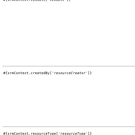
#{srmContext.createdBy['
resourceCreator
']}
#{srmContext.resourceType['
resourceType
']}