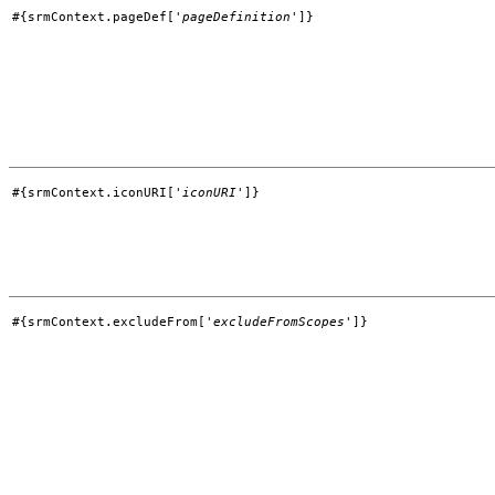
#{srmContext.pageDef['
pageDefinition
']}
#{srmContext.iconURI['
iconURI
']}
#{srmContext.excludeFrom['
excludeFromScopes
']}