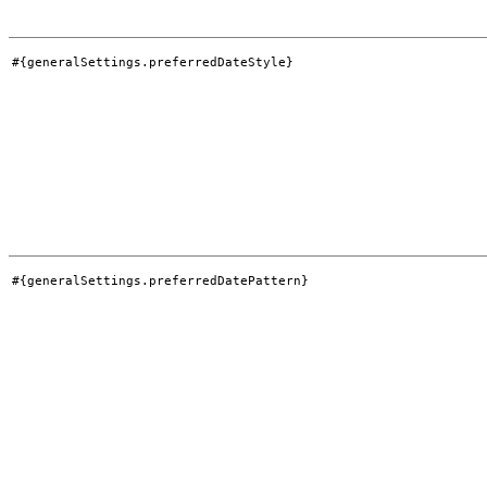
#{generalSettings.preferredDateStyle}
#{generalSettings.preferredDatePattern}