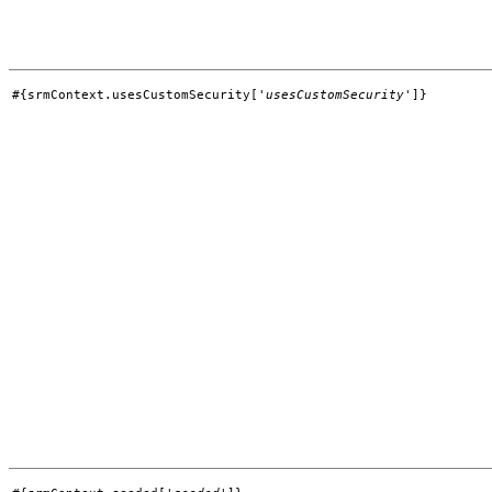
#{srmContext.usesCustomSecurity['
usesCustomSecurity
']}