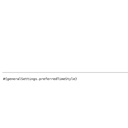
#{generalSettings.preferredTimeStyle}