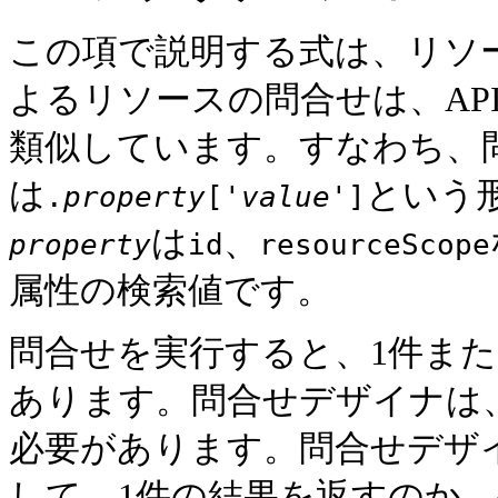
この項で説明する式は、リソ
よるリソースの問合せは、AP
類似しています。すなわち、
は
という
.
property
['
value
']
は
、
property
id
resourceScope
属性の検索値です。
問合せを実行すると、1件ま
あります。問合せデザイナは
必要があります。問合せデザ
して、1件の結果を返すのか