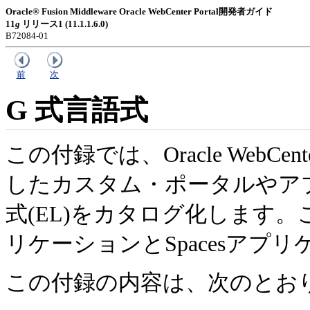
Oracle® Fusion Middleware Oracle WebCenter Portal開発者ガイド
11
g
リリース1 (11.1.1.6.0)
B72084-01
前
次
G
式言語式
この付録では、Oracle WebCente
したカスタム・ポータルやア
式(EL)をカタログ化します。こ
リケーションとSpacesア
この付録の内容は、次のとお