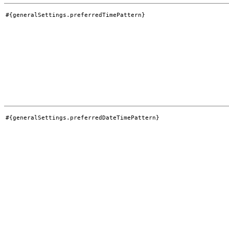
#{generalSettings.preferredTimePattern}
#{generalSettings.preferredDateTimePattern}