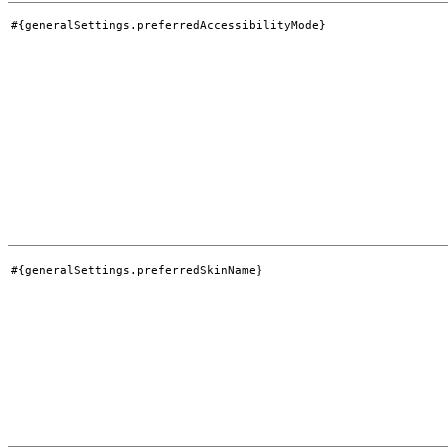
#{generalSettings.preferredAccessibilityMode}
}
#{generalSettings.preferredSkinName