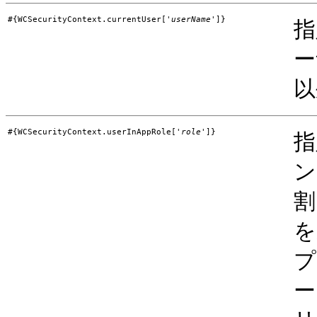
#{WCSecurityContext.currentUser['
userName
']}
指
ー
以
#{WCSecurityContext.userInAppRole['
role
']}
指
ン
割
を
プ
ー