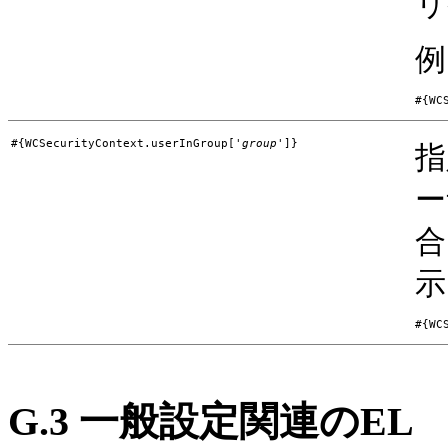
リ
例
#{WCSecurityContext.userInGroup['
group
']}
指
ー
合
示
G.3
一般設定関連のEL