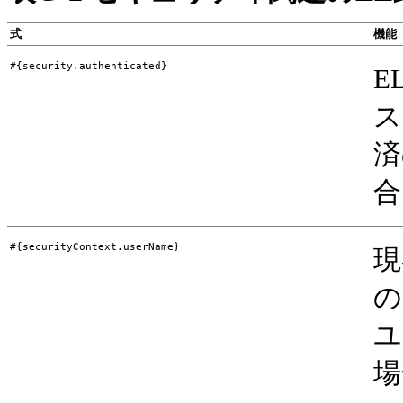
式
機能
#{security.authenticated}
E
ス
済
合
#{securityContext.userName}
現
の
ユ
場