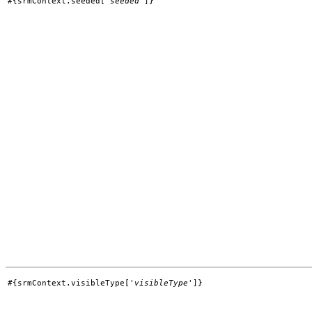
#{srmContext.seeded['
seeded
']}
#{srmContext.visibleType['
visibleType
']}