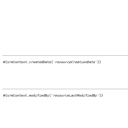
#{srmContext.createdDate['
resourceCreationDate
']}
#{srmContext.modifiedBy['
resourceLastModifiedBy
']}