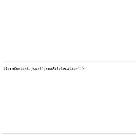
#{srmContext.jspx['
jspxFileLocation
']}