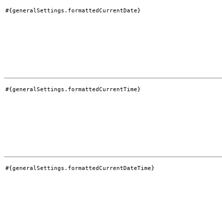
#{generalSettings.formattedCurrentDate}
#{generalSettings.formattedCurrentTime}
#{generalSettings.formattedCurrentDateTime}