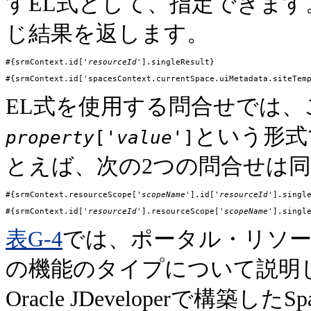
すEL式として、指定できます
じ結果を返します。
#{srmContext.id['
resourceId
'].singleResult}

EL式を使用する問合せでは
という形式
property
['
value
']
とえば、次の2つの問合せは
#{srmContext.resourceScope['
scopeName
'].id['
resourceId
'].single
#{srmContext.id['
resourceId
'].resourceScope['
scopeName
表G-4
では、ポータル・リソー
の機能のタイプについて説明
Oracle JDeveloperで構築し