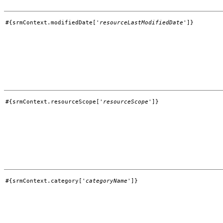
#{srmContext.modifiedDate['
resourceLastModifiedDate
']}
#{srmContext.resourceScope['
resourceScope
']}
#{srmContext.category['
categoryName
']}