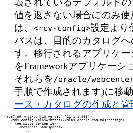
義されているデフォルトの
値を返さない場合にのみ使
は、
設定より
<rcv-config>
パスは、目的のカタログへ
す。移行されるアプリケー
をFrameworkアプリケ
それらを
/oracle/webcente
手順で作成されます)に移
ース・カタログの作成と管
 <mdsC:adf-mds-config version="11.1.1.000">

    <mds-config xmlns="http://xmlns.oracle.com/mds/config">

      <persistence-config>

        <metadata-namespaces>

          ...
