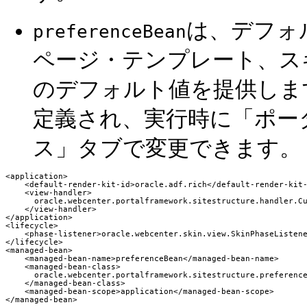
は、デフォ
preferenceBean
ページ・テンプレート、ス
のデフォルト値を提供しま
定義され、実行時に「ポー
ス」タブで変更できます。
<application>

    <default-render-kit-id>oracle.adf.rich</default-render-kit-
    <view-handler>

      oracle.webcenter.portalframework.sitestructure.handler.Cu
    </view-handler>

</application>

<lifecycle>

    <phase-listener>oracle.webcenter.skin.view.SkinPhaseListene
</lifecycle>

<managed-bean>

    <managed-bean-name>preferenceBean</managed-bean-name>

    <managed-bean-class>

      oracle.webcenter.portalframework.sitestructure.preference
    </managed-bean-class>

    <managed-bean-scope>application</managed-bean-scope>
