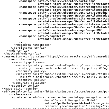
 <namespace path="/oracle/webcenter/portalapp"
 metadata-store-usage="WebCenterFileMetada
<namespace path="/oracle/webcenter/siteresources/sco
metadata-store-usage="WebCenterFileMetada
  <namespace path="/oracle/webcenter/security/scopedMD
metadata-store-usage="WebCenterFileMetada
<namespace path="/oracle/webcenter/siteresources/sco
metadata-store-usage="WebCenterFileMetada
<namespace path="/oracle/webcenter/quicklinks/scoped
 metadata-store-usage="WebCenterFileMetada
<namespace path="/oracle/webcenter/page/scopedMD"
 metadata-store-usage="WebCenterFileMetada
<namespace path="/pageDefs"
metadata-store-usage="WebCenterFileMetada
          ...

       </metadata-namespaces>

     </persistence-config>

   </mds-config>

 </mdsC:adf-mds-config>

<page-editor-config xmlns="http://xmlns.oracle.com/adf/pageedit
    <security-config>

      <security-policies>

        <security-policy name="customPagePolicy" override="page
          <policy-class>oracle.webcenter.security.policy.WCPage
        </security-policy>

        <security-policy name="customTFPolicy" override="taskFl
          <policy-class>oracle.webcenter.security.policy.WCTask
        </security-policy>

      </security-policies>

    </security-config>

</page-editor-config>

<adf-portal-config xmlns="http://xmlns.oracle.com/webcenter/por
    <preferences>

      <preference id="oracle.webcenter.portalapp.navigation.mod
                         desc="Default Navigation Model"

                         value="
/path/to/your/default/navigati
                         resourceType="navigation" display="tru
      <preference id="oracle.webcenter.portalapp.resourcecatalo