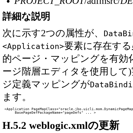
PROJECT_ROOT
/adfmsrc/
DE
詳細な
説明
次に示す2つの属性が、
DataBi
要素に存在する
<Application>
的ページ・マッピングを有効
ージ階層エディタを使用して
ジ定義マッピングが
DataBindi
ます。
 <Application PageMapClass="oracle.jbo.uicli.mom.DynamicPageMap
H.5.2
weblogic.xmlの更新