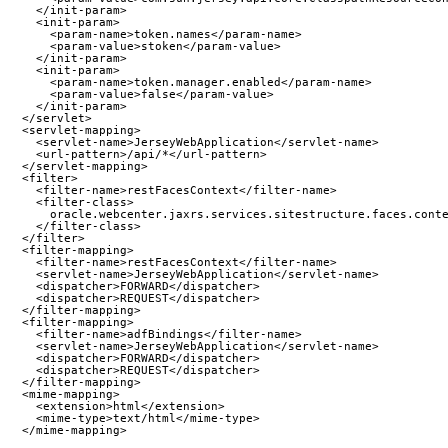
    </init-param>

    <init-param>

      <param-name>token.names</param-name>

      <param-value>stoken</param-value>

    </init-param>

    <init-param>

      <param-name>token.manager.enabled</param-name>

      <param-value>false</param-value>

    </init-param>

  </servlet>

  <servlet-mapping>

    <servlet-name>JerseyWebApplication</servlet-name>

    <url-pattern>/api/*</url-pattern>

  </servlet-mapping>

  <filter>

    <filter-name>restFacesContext</filter-name>

    <filter-class>

      oracle.webcenter.jaxrs.services.sitestructure.faces.conte
    </filter-class>

  </filter>

  <filter-mapping>

    <filter-name>restFacesContext</filter-name>

    <servlet-name>JerseyWebApplication</servlet-name>

    <dispatcher>FORWARD</dispatcher>

    <dispatcher>REQUEST</dispatcher>

  </filter-mapping>

  <filter-mapping>

    <filter-name>adfBindings</filter-name>

    <servlet-name>JerseyWebApplication</servlet-name>

    <dispatcher>FORWARD</dispatcher>

    <dispatcher>REQUEST</dispatcher>

  </filter-mapping>

  <mime-mapping>

    <extension>html</extension>

    <mime-type>text/html</mime-type>
