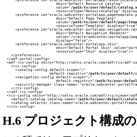
                         desc="Default Resource Catalog"

                         value="
/path/to/your/default/catalog.
                         resourceType="ResourceCatalog" display
      <preference id="oracle.webcenter.portalapp.pagetemplate.p
                         desc="Default Page Template"

                         value="
/path/to/your/default/page/tem
                         resourceType="Template" display="true"
      <preference id="oracle.webcenter.portalapp.navigation.ren
                         desc="Default Navigation Renderer"

                         value="/oracle/webcenter/portalapp/pag
                         display="false"/>

      <preference id="oracle.webcenter.portalapp.skin"

                         desc="Default Portal Skin" value="port
                         resourceType="Skin" display="true"/>

    </preferences>

  </adf-portal-config>

  <adf-rcs-config xmlns="http://xmlns.oracle.com/adf/rcs/adf-co
    <rcs-config>

      <catalog-config default-scope="/"

                      default-registry="
/path/to/your/default/
      <navigation-config default-scope="/"

                         default-registry="
/path/to/your/defau
      <security-manager class-name= "oracle.webcenter.portalfra
    </rcs-config>

  </adf-rcs-config>

  <rcv-config xmlns="http://xmlns.oracle.com/adf/rcs/viewer/adf
    <default-catalog catalog-name="
/path/to/your/default/catal
    <catalog-selector class-name="oracle.webcenter.portalframew
H.6
プロジェクト構成の