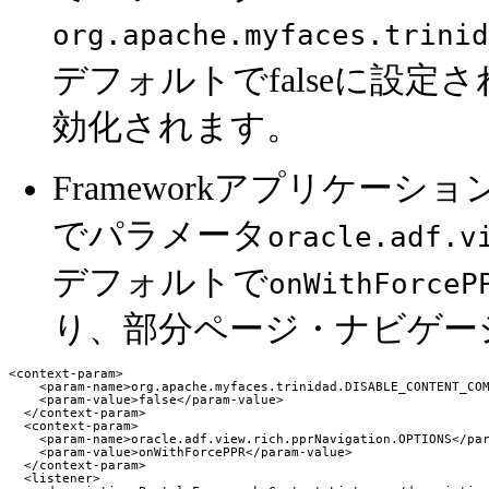
org.apache.myfaces.trinid
デフォルトでfalseに設
効化されます。
Frameworkアプリケー
でパラメータ
oracle.adf.v
デフォルトで
onWithForceP
り、部分ページ・ナビゲー
<context-param>

    <param-name>org.apache.myfaces.trinidad.DISABLE_CONTENT_COM
    <param-value>false</param-value>

  </context-param>

  <context-param>

    <param-name>oracle.adf.view.rich.pprNavigation.OPTIONS</par
    <param-value>onWithForcePPR</param-value>

  </context-param>

  <listener>
