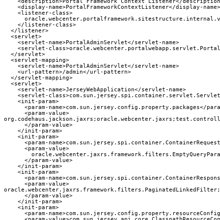
    <description>Portal Framework Context Listener</description
    <display-name>PortalFrameworkContextListener</display-name>
    <listener-class>

      oracle.webcenter.portalframework.sitestructure.internal.v
    </listener-class>

  </listener>

  <servlet>

    <servlet-name>PortalAdminServlet</servlet-name>

    <servlet-class>oracle.webcenter.portalwebapp.servlet.Portal
  </servlet>

  <servlet-mapping>

    <servlet-name>PortalAdminServlet</servlet-name>

    <url-pattern>/admin</url-pattern>

  </servlet-mapping>

  <servlet>

    <servlet-name>JerseyWebApplication</servlet-name>

    <servlet-class>com.sun.jersey.spi.container.servlet.Servlet
    <init-param>

      <param-name>com.sun.jersey.config.property.packages</para
      <param-value>

org.codehaus.jackson.jaxrs;oracle.webcenter.jaxrs;test.controll
      </param-value>

    </init-param>

    <init-param>

      <param-name>com.sun.jersey.spi.container.ContainerRequest
      <param-value>

        oracle.webcenter.jaxrs.framework.filters.EmptyQueryPara
      </param-value>

    </init-param>

    <init-param>

      <param-name>com.sun.jersey.spi.container.ContainerRespons
      <param-value>

oracle.webcenter.jaxrs.framework.filters.PaginatedLinkedFilter;
      </param-value>

    </init-param>

    <init-param>

      <param-name>com.sun.jersey.config.property.resourceConfig
      <param-value>com.sun.jersey.api.core.ClasspathResourceCon