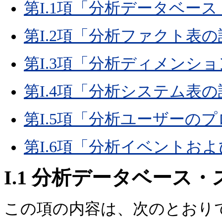
第I.1項「分析データベー
第I.2項「分析ファクト表
第I.3項「分析ディメンシ
第I.4項「分析システム表
第I.5項「分析ユーザーの
第I.6項「分析イベントお
I.1
分析データベース・
この項の内容は、次のとおり