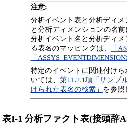
注意:
分析イベント表と分析ディメ
と分析ディメンションの名前
分析イベント名と分析ディメ
る表名のマッピングは、
「AS
「ASSYS_EVENTDIMENSIO
特定のイベントに関連付けら
いては、
第I.1.2.1項「サ
けられた表名の検索」
を参照
表I-1 分析ファクト表(接頭辞AS