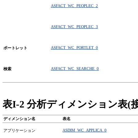
ASFACT_WC_PEOPLEC_2
ASFACT_WC_PEOPLEC_3
ASFACT_WC_PORTLET_0
ポートレット
ASFACT_WC_SEARCHE_0
検索
表I-2 分析ディメンション表(接
ディメンション名
表名
ASDIM_WC_APPLICA_0
アプリケーション