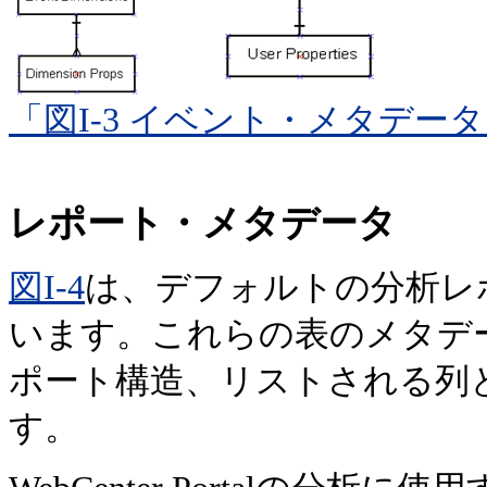
「図I-3 イベント・メタデ
レポート・メタデータ
図I-4
は、デフォルトの分析レ
います。これらの表のメタデ
ポート構造、リストされる列
す。