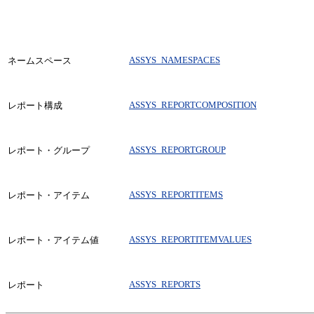
ASSYS_NAMESPACES
ネームスペース
ASSYS_REPORTCOMPOSITION
レポート構成
ASSYS_REPORTGROUP
レポート・グループ
ASSYS_REPORTITEMS
レポート・アイテム
ASSYS_REPORTITEMVALUES
レポート・アイテム値
ASSYS_REPORTS
レポート