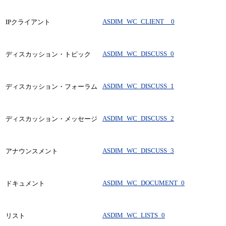
ASDIM_WC_CLIENT__0
IPクライアント
ASDIM_WC_DISCUSS_0
ディスカッション・トピック
ASDIM_WC_DISCUSS_1
ディスカッション・フォーラム
ASDIM_WC_DISCUSS_2
ディスカッション・メッセージ
ASDIM_WC_DISCUSS_3
アナウンスメント
ASDIM_WC_DOCUMENT_0
ドキュメント
ASDIM_WC_LISTS_0
リスト