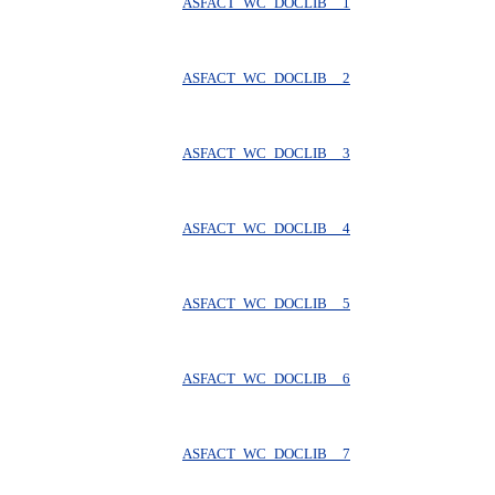
ASFACT_WC_DOCLIB__1
ASFACT_WC_DOCLIB__2
ASFACT_WC_DOCLIB__3
ASFACT_WC_DOCLIB__4
ASFACT_WC_DOCLIB__5
ASFACT_WC_DOCLIB__6
ASFACT_WC_DOCLIB__7