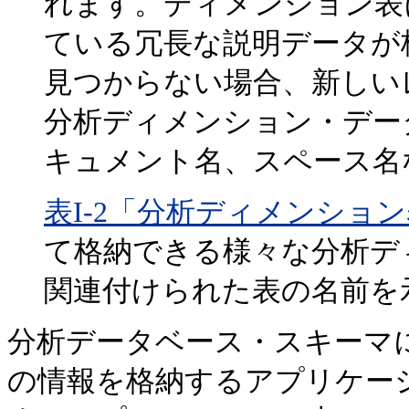
れます。ディメンション表
ている冗長な説明データが
見つからない場合、新しい
分析ディメンション・デー
キュメント名、スペース名
表I-2「分析ディメンション表
て格納できる様々な分析デ
関連付けられた表の名前を
分析データベース・スキーマ
の情報を格納するアプリケー