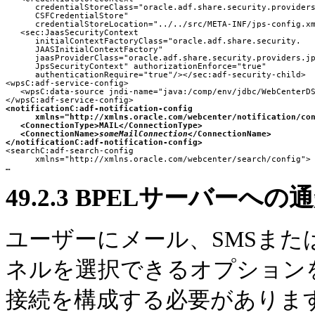
      credentialStoreClass="oracle.adf.share.security.providers
      CSFCredentialStore"

      credentialStoreLocation="../../src/META-INF/jps-config.xm
   <sec:JaasSecurityContext

      initialContextFactoryClass="oracle.adf.share.security.

      JAASInitialContextFactory"

      jaasProviderClass="oracle.adf.share.security.providers.jp
      JpsSecurityContext" authorizationEnforce="true"
      authenticationRequire="true"/></sec:adf-security-child>

<wpsC:adf-service-config>

   <wpsC:data-source jndi-name="java:/comp/env/jdbc/WebCenterDS
<notificationC:adf-notification-config
xmlns="http://xmlns.oracle.com/webcenter/notification/co
<ConnectionType>MAIL</ConnectionType>
<ConnectionName>
someMailConnection
</ConnectionName>
</notificationC:adf-notification-config>
      xmlns="http://xmlns.oracle.com/webcenter/search/config">

49.2.3
BPELサーバーへの
ユーザーにメール、SMSま
ネルを選択できるオプションを
接続を構成する必要があります