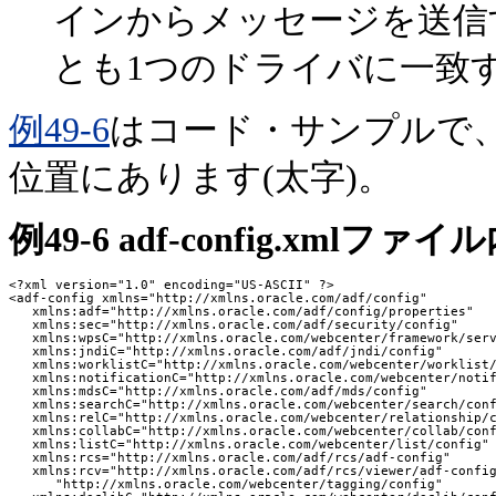
インからメッセージを送信
とも1つのドライバに一致
例49-6
はコード・サンプルで
位置にあります(太字)。
例49-6 adf-config.xml
<?xml version="1.0" encoding="US-ASCII" ?>

<adf-config xmlns="http://xmlns.oracle.com/adf/config"

   xmlns:adf="http://xmlns.oracle.com/adf/config/properties"

   xmlns:sec="http://xmlns.oracle.com/adf/security/config"

   xmlns:wpsC="http://xmlns.oracle.com/webcenter/framework/serv
   xmlns:jndiC="http://xmlns.oracle.com/adf/jndi/config"

   xmlns:worklistC="http://xmlns.oracle.com/webcenter/worklist/
   xmlns:notificationC="http://xmlns.oracle.com/webcenter/notif
   xmlns:mdsC="http://xmlns.oracle.com/adf/mds/config"

   xmlns:searchC="http://xmlns.oracle.com/webcenter/search/conf
   xmlns:relC="http://xmlns.oracle.com/webcenter/relationship/c
   xmlns:collabC="http://xmlns.oracle.com/webcenter/collab/conf
   xmlns:listC="http://xmlns.oracle.com/webcenter/list/config"

   xmlns:rcs="http://xmlns.oracle.com/adf/rcs/adf-config"

   xmlns:rcv="http://xmlns.oracle.com/adf/rcs/viewer/adf-config
      "http://xmlns.oracle.com/webcenter/tagging/config"
