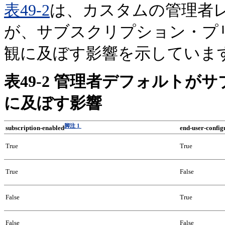
表49-2
は、カスタムの管理者
が、サブスクリプション・プ
観に及ぼす影響を示していま
表49-2 管理者デフォルト
に及ぼす影響
脚注 1
end-user-config
subscription-enabled
True
True
True
False
False
True
False
False