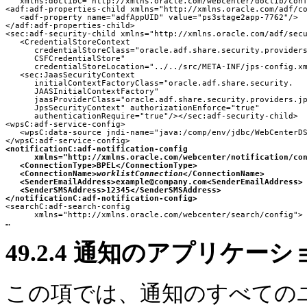
   xmlns:doclibC="http://xmlns.oracle.com/webcenter/doclib/conf
<adf:adf-properties-child xmlns="http://xmlns.oracle.com/adf/co
   <adf-property name="adfAppUID" value="ps3stage2app-7762"/>

</adf:adf-properties-child>

<sec:adf-security-child xmlns="http://xmlns.oracle.com/adf/secu
   <CredentialStoreContext

      credentialStoreClass="oracle.adf.share.security.providers
      CSFCredentialStore"

      credentialStoreLocation="../../src/META-INF/jps-config.xm
   <sec:JaasSecurityContext

      initialContextFactoryClass="oracle.adf.share.security.

      JAASInitialContextFactory"

      jaasProviderClass="oracle.adf.share.security.providers.jp
      JpsSecurityContext" authorizationEnforce="true"
      authenticationRequire="true"/></sec:adf-security-child>

<wpsC:adf-service-config>

   <wpsC:data-source jndi-name="java:/comp/env/jdbc/WebCenterDS
<notificationC:adf-notification-config
xmlns="http://xmlns.oracle.com/webcenter/notification/co
<ConnectionType>BPEL</ConnectionType>
<ConnectionName>
worklistConnection
</ConnectionName>
<SenderEmailAddress>example@company.com<SenderEmailAddress>
<SenderSMSAddress>12345</SenderSMSAddress>
</notificationC:adf-notification-config>
      xmlns="http://xmlns.oracle.com/webcenter/search/config">

49.2.4
通知のアプリケーシ
この項では、通知のすべての