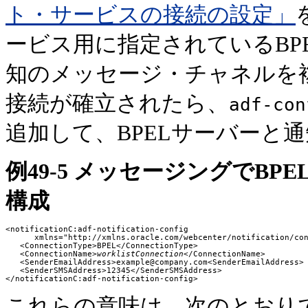
ト・サービスの接続の設定」
ービス用に指定されているBP
知のメッセージ・チャネルを複
接続が確立されたら、
adf-con
追加して、BPELサーバーと
例49-5 メッセージングでB
構成
<notificationC:adf-notification-config

      xmlns="http://xmlns.oracle.com/webcenter/notification/con
   <ConnectionType>BPEL</ConnectionType>

   <ConnectionName>
worklistConnection
</ConnectionName>

   <SenderEmailAddress>example@company.com<SenderEmailAddress>

   <SenderSMSAddress>12345</SenderSMSAddress>

これらの意味は、次のとおり