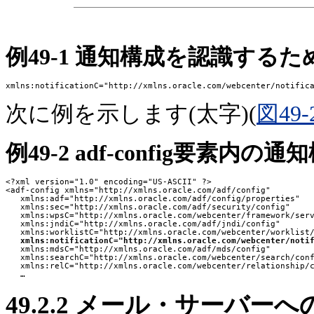
例49-1 通知構成を認識する
次に例を示します(太字)(
図49-
例49-2 adf-config要素内の通
<?xml version="1.0" encoding="US-ASCII" ?>

<adf-config xmlns="http://xmlns.oracle.com/adf/config"

   xmlns:adf="http://xmlns.oracle.com/adf/config/properties"

   xmlns:sec="http://xmlns.oracle.com/adf/security/config"

   xmlns:wpsC="http://xmlns.oracle.com/webcenter/framework/serv
   xmlns:jndiC="http://xmlns.oracle.com/adf/jndi/config"

   xmlns:worklistC="http://xmlns.oracle.com/webcenter/worklist/
xmlns:notificationC="http://xmlns.oracle.com/webcenter/noti
   xmlns:mdsC="http://xmlns.oracle.com/adf/mds/config"

   xmlns:searchC="http://xmlns.oracle.com/webcenter/search/conf
   xmlns:relC="http://xmlns.oracle.com/webcenter/relationship/c
49.2.2
メール・サーバーへ