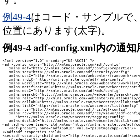
例49-4
はコード・サンプルで
位置にあります(太字)。
例49-4 adf-config.xml
<?xml version="1.0" encoding="US-ASCII" ?>

<adf-config xmlns="http://xmlns.oracle.com/adf/config"

   xmlns:adf="http://xmlns.oracle.com/adf/config/properties"

   xmlns:sec="http://xmlns.oracle.com/adf/security/config"

   xmlns:wpsC="http://xmlns.oracle.com/webcenter/framework/serv
   xmlns:jndiC="http://xmlns.oracle.com/adf/jndi/config"

   xmlns:worklistC="http://xmlns.oracle.com/webcenter/worklist/
   xmlns:notificationC="http://xmlns.oracle.com/webcenter/notif
   xmlns:mdsC="http://xmlns.oracle.com/adf/mds/config"

   xmlns:searchC="http://xmlns.oracle.com/webcenter/search/conf
   xmlns:relC="http://xmlns.oracle.com/webcenter/relationship/c
   xmlns:collabC="http://xmlns.oracle.com/webcenter/collab/conf
   xmlns:listC="http://xmlns.oracle.com/webcenter/list/config"

   xmlns:rcs="http://xmlns.oracle.com/adf/rcs/adf-config"

   xmlns:rcv="http://xmlns.oracle.com/adf/rcs/viewer/adf-config
      "http://xmlns.oracle.com/webcenter/tagging/config"

   xmlns:doclibC="http://xmlns.oracle.com/webcenter/doclib/conf
<adf:adf-properties-child xmlns="http://xmlns.oracle.com/adf/co
   <adf-property name="adfAppUID" value="ps3stage2app-7762"/>

</adf:adf-properties-child>

<sec:adf-security-child xmlns="http://xmlns.oracle.com/adf/secu
   <CredentialStoreContext
