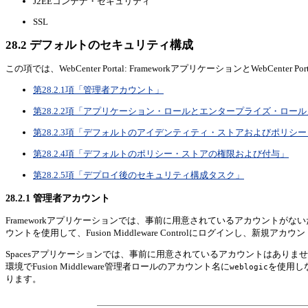
J2EEコンテナ・セキュリティ
SSL
28.2
デフォルトのセキュリティ構成
この項では、WebCenter Portal: FrameworkアプリケーションとWebCenter
第28.2.1項「管理者アカウント」
第28.2.2項「アプリケーション・ロールとエンタープライズ・ロール
第28.2.3項「デフォルトのアイデンティティ・ストアおよびポリシ
第28.2.4項「デフォルトのポリシー・ストアの権限および付与」
第28.2.5項「デプロイ後のセキュリティ構成タスク」
28.2.1
管理者アカウント
Frameworkアプリケーションでは、事前に用意されているアカウントがないため、Fu
ウントを使用して、Fusion Middleware Controlにログインし、新規ア
Spacesアプリケーションでは、事前に用意されているアカウントはありませんが、S
環境でFusion Middleware管理者ロールのアカウント名に
を使用し
weblogic
ります。