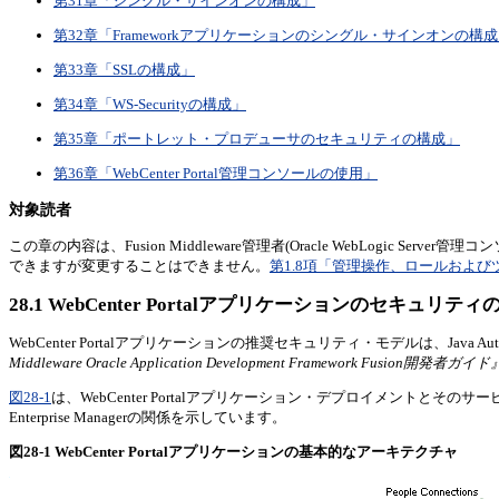
第31章「シングル・サインオンの構成」
第32章「Frameworkアプリケーションのシングル・サインオンの構
第33章「SSLの構成」
第34章「WS-Securityの構成」
第35章「ポートレット・プロデューサのセキュリティの構成」
第36章「WebCenter Portal管理コンソールの使用」
対象読者
この章の内容は、Fusion Middleware管理者(Oracle WebLogic Server
できますが変更することはできません。
第1.8項「管理操作、ロールおよび
28.1
WebCenter Portalアプリケーションのセキュリティ
WebCenter Portalアプリケーションの推奨セキュリティ・モデルは、Java Authenticat
Middleware Oracle Application Development Framework Fusion開発者ガイド
図28-1
は、WebCenter Portalアプリケーション・デプロイメント
Enterprise Managerの関係を示しています。
図28-1 WebCenter Portalアプリケーションの基本的なアーキテクチャ