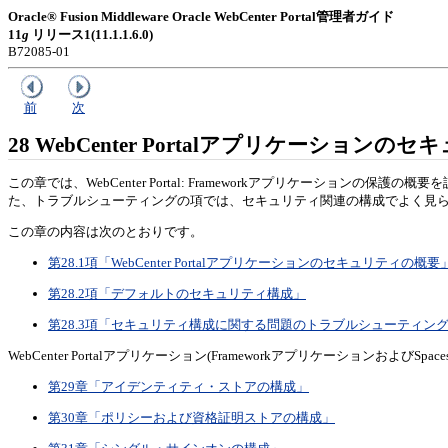
Oracle® Fusion Middleware Oracle WebCenter Portal管理者ガイド
11
g
リリース1(11.1.1.6.0)
B72085-01
前
次
28
WebCenter Portalアプリケーションの
この章では、WebCenter Portal: Frameworkアプリケーションの保護の概
た、トラブルシューティングの項では、セキュリティ関連の構成でよく見
この章の内容は次のとおりです。
第28.1項「WebCenter Portalアプリケーションのセキュリティの概要
第28.2項「デフォルトのセキュリティ構成」
第28.3項「セキュリティ構成に関する問題のトラブルシューティン
WebCenter Portalアプリケーション(Frameworkアプリケーショ
第29章「アイデンティティ・ストアの構成」
第30章「ポリシーおよび資格証明ストアの構成」