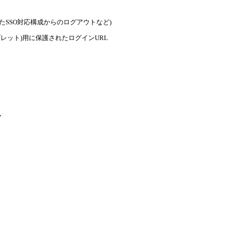
SSOを使用したSSO対応構成からのログアウトなど)
サーブレット)用に保護されたログインURL
ア