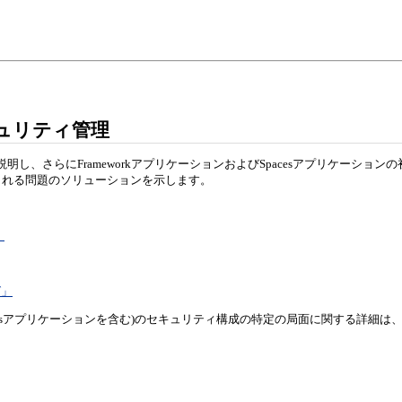
セキュリティ管理
要を説明し、さらに
FrameworkアプリケーションおよびSpacesアプリケー
られる問題のソリューションを示します。
」
グ」
ンおよびSpacesアプリケーションを含む)のセキュリティ構成の特定の局面に関する詳