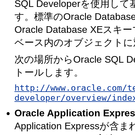
SQL Developerを使
す。標準のOracle Dat
Oracle Database 
ベース内のオブジェクトに
次の場所からOracle SQL
トールします。
http://www.oracle.com/t
developer/overview/inde
Oracle Application Expre
Application Expres