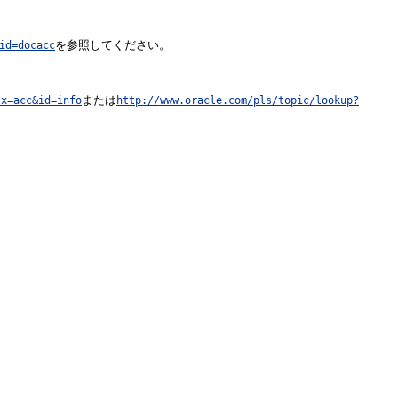
を参照してください。
id=docacc
または
tx=acc&id=info
http://www.oracle.com/pls/topic/lookup?