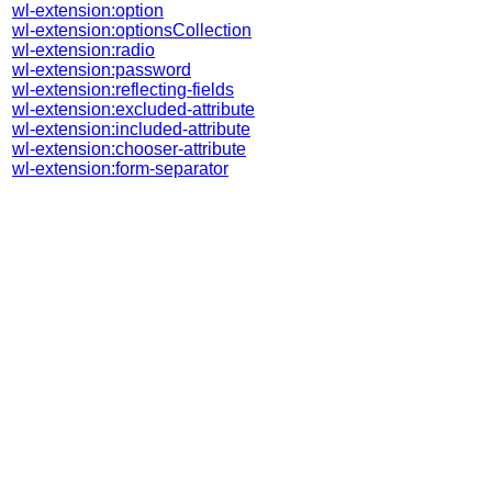
wl-extension:option
wl-extension:optionsCollection
wl-extension:radio
wl-extension:password
wl-extension:reflecting-fields
wl-extension:excluded-attribute
wl-extension:included-attribute
wl-extension:chooser-attribute
wl-extension:form-separator