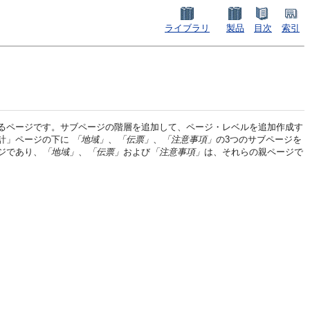
ライブラリ
製品
目次
索引
るページです。サブページの階層を追加して、ページ・レベルを追加作成す
計」ページの下に
「地域」
、
「伝票」
、
「注意事項」
の3つのサブページを
ジであり、
「地域」
、
「伝票」
および
「注意事項」
は、それらの親ページで