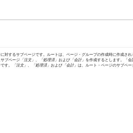
ジに対するサブページです。ルートは、ページ・グループの作成時に作成され
にサブページ
「注文」
、
「処理済」
および
「会計」
を作成するとします。「会
ジです。
「注文」
、
「処理済」
および
「会計」
は、ルート・ページのサブペー
。