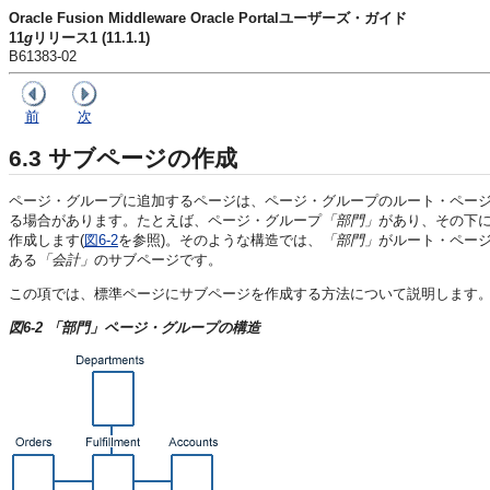
Oracle Fusion Middleware Oracle Portalユーザーズ・ガイド
11
g
リリース1 (11.1.1)
B61383-02
前
次
6.3
サブページの作成
ページ・グループに追加するページは、ページ・グループのルート・ペー
る場合があります。たとえば、ページ・グループ
「部門」
があり、その下
作成します(
図6-2
を参照)。そのような構造では、
「部門」
がルート・ペー
ある
「会計」
のサブページです。
この項では、標準ページにサブページを作成する方法について説明します
図6-2 「部門」ページ・グループの構造