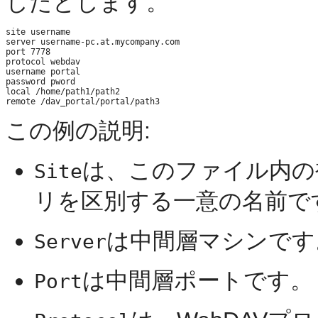
したとします。
site username

server username-pc.at.mycompany.com

port 7778

protocol webdav

username portal

password pword

local /home/path1/path2

この例の説明:
は、このファイル内の複数
Site
リを区別する一意の名前で
は中間層マシンです
Server
は中間層ポートです。
Port