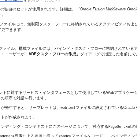
ルの独自のセットが使用されます。詳細は、
『Oracle Fusion Middleware 
い。
構成ファイルには、無制限タスク・フローに格納されているアクティビティお
変更できます。
構成ファイル。構成ファイルには、バインド・タスク・フローに格納されてい
ド・ユーザーが
「ADFタスク・フローの作成」
ダイアログで指定した名前にで
ネントに対するサービス・インタフェースとして使用しているWebアプリケー
次の順序で対話を行います。
トが発生すると、サーブレットは、
ファイルに設定されているOracle
web.xml
ストが作成されます。
インディング・コンテキストにこのページについて、対応する
の
PageDef.xml
要素による参照に従って
ファイルをロードし、バインディン
agemap>
<page>