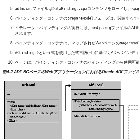
ファイルは
コンテンツをロードし、
adfm.xml
DataBindings.cpx
<pa
バインディング・コンテナの
フェーズは、関連するす
prepareModel
イテレータ・バインディングの実行には、
ファイルのAD
bc4j.xcfg
されます。
バインディング・コンテナは、マップされたWebページの
pagename
という式を使用した式言語(EL)に基づくADFバイン
#{bindings}
ページは、バインディング・コンテナのバインディングから使用可
図A-2 ADF BCベースのWebアプリケーションにおけるOracle ADFフ