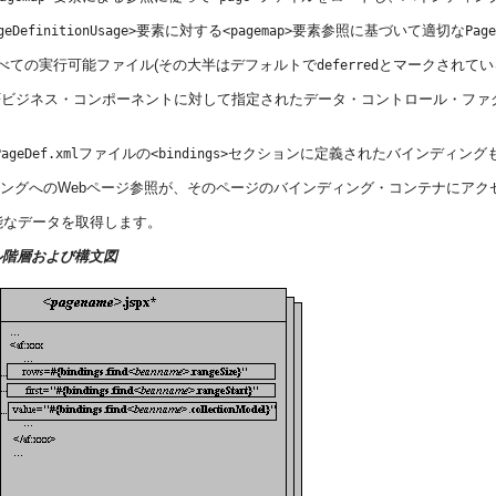
要素に対する
要素参照に基づいて適切な
geDefinitionUsage>
<pagemap>
Page
べての実行可能ファイル(その大半はデフォルトで
とマークされてい
deferred
Fビジネス・コンポーネントに対して指定されたデータ・コントロール・フ
ファイルの
セクションに定義されたバインディング
PageDef.xml
<bindings>
ディングへのWebページ参照が、そのページのバインディング・コンテナにア
能なデータを取得します。
ァイル階層および構文図