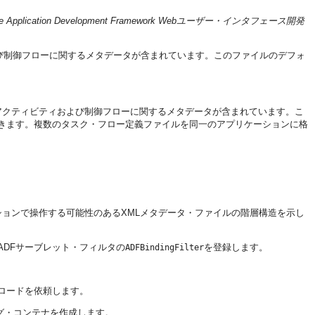
Oracle Application Development Framework Webユーザー・インタフェース開発
よび制御フローに関するメタデータが含まれています。このファイルのデフォ
るアクティビティおよび制御フローに関するメタデータが含まれています。こ
きます。複数のタスク・フロー定義ファイルを同一のアプリケーションに格
ションで操作する可能性のあるXMLメタデータ・ファイルの階層構造を示し
 ADFサーブレット・フィルタの
を登録します。
ADFBindingFilter
ロードを依頼します。
グ・コンテナを作成します。