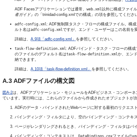
ADF Facesアプリケーションでは通常、
以外に構成ファイ
web.xml
者ガイド』
の「trinidad-config.xmlでの構成」の項を参照してくださ
: ADF無制限タスク・フローの構成ファイル。
adfc-config.xml
ルト名は
ですが、エンド・ユーザーはこの名前を
adfc-config.xml
詳細は、
A.9項「adfc-config.xml」
を参照してください。
: ADFバインド・タスク・フローの
task-flow-definition.xml
のファイルのデフォルト名は
か、エン
task-flow-definition.xml
納できます。
詳細は、
A.10項「task-flow-definition.xml」
を参照してください。
A.3
ADFファイルの構文図
図A-2
は、ADFアプリケーション・モジュールをADFビジネス・コンポー
ています。実行時には、これらのファイルから作成されたオブジェクトが
ADFのデータ・バインドされたWebページに対する最初のリクエス
バインディング・フィルタにより、空のバインディング・コンテキ
ページがレンダリングされるとき、バインディング・フィルタはバ
バインディング・コンテキストは、
ファイルの
DataBindings.cpx
<p