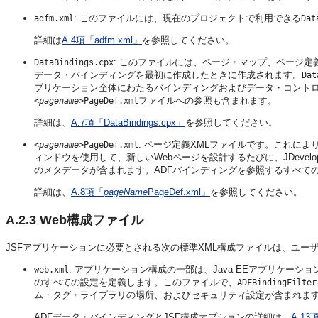
: このファイルには、現在のプロジェクトで利用できる
adfm.xml
Dat
詳細は
A.4項「adfm.xml」
を参照してください。
: このファイルには、ページ・マップ、ページ定
DataBindings.cpx
データ・バインディングを最初に作成したときに作成されます。
Dat
プリケーション全体にわたるバインディングおよびデータ・コント
ファイルへの参照も含まれます。
<pagename>
PageDef.xml
詳細は、
A.7項「DataBindings.cpx」
を参照してください。
: ページ定義XMLファイルです。これに
<pagename>
PageDef.xml
ィンドウを使用して、新しいWebページを設計するたびに、JDeve
のメタデータが含まれます。ADFバインディングを参照するすべて
詳細は、
A.8項「
pageName
PageDef.xml」
を参照してください。
A.2.3
Web構成ファイル
JSFアプリケーションに必要とされる次の標準XML構成ファイルは、ユー
: アプリケーション構成の一部は、Java EEアプリケー
web.xml
のすべての設定を定義します。このファイルで、
ADFBindingFilter
ム・タグ・ライブラリの場所、およびセキュリティ設定が含まれま
ADFデータ・バインディングとJSF構成オプションの詳細は、
A.13