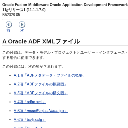
Oracle Fusion Middleware Oracle Application Development Fram
11
g
リリース1 (11.1.1.7.0)
B52028-05
前
次
A
Oracle ADF XMLファイル
この付録は、データ・モデル・プロジェクトとユーザー・インタフェース・プ
する場合に使用できます。
この付録には、次の項が含まれます。
A.1項「ADFメタデータ・ファイルの概要」
A.2項「ADFファイルの概要図」
A.3項「ADFファイルの構文図」
A.4項「adfm.xml」
A.5項「
modelProjectName
.jpx」
A.6項「bc4j.xcfg」