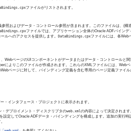
ファイルがリストされます。
aBindings.cpx
義参照およびデータ・コントロール参照が含まれます。このファイルは、(構
ファイルでは、アプリケーション全体のOracle ADFバ
aBindings.cpx
ロールへのアクセスを提供します。
ファイルには、各Webペ
DataBindings.cpx
より、WebページのUIコンポーネントがデータまたはデータ・コントロール
loperによりこのファイルが作成されます。これらのXMLファイルには、We
のWebページに対して、バインディング定義を含む専用のページ定義ファイル
ザー・インタフェース・プロジェクトに表示されます。
ション・デプロイメント・ディスクリプタの
の内容によって決定されます
web.xml
を設定してOracle ADFデータ・バインディングを構成します。追加の実
す。
項「web.xml」
を参照してください。