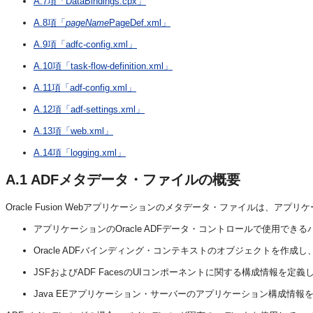
A.7項「DataBindings.cpx」
A.8項「
pageName
PageDef.xml」
A.9項「adfc-config.xml」
A.10項「task-flow-definition.xml」
A.11項「adf-config.xml」
A.12項「adf-settings.xml」
A.13項「web.xml」
A.14項「logging.xml」
A.1
ADFメタデータ・ファイルの概要
Oracle Fusion Webアプリケーションのメタデータ・ファイルは、
アプリケーションのOracle ADFデータ・コントロールで使用で
Oracle ADFバインディング・コンテキストのオブジェクトを作
JSFおよびADF FacesのUIコンポーネントに関する構成情報を定義
Java EEアプリケーション・サーバーのアプリケーション構成情報