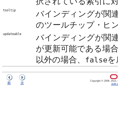
択されている索引に
tooltip
バインディングが関
のツールチップ・ヒ
updateable
バインディングが関
が更新可能である場
以外の場合、
を
false
Copyright © 2008, 2013, Or
前
次
法律