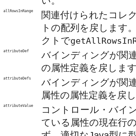
い。
allRowsInRange
関連付けられたコレ
トの配列を戻します
クトで
getAllRowsIn
attributeDef
バインディングが関
の属性定義を戻しま
attributeDefs
バインディングが関
属性の属性定義を戻
attributeValue
コントロール・バイ
ている属性の現在行の
ず、適切なJava型に