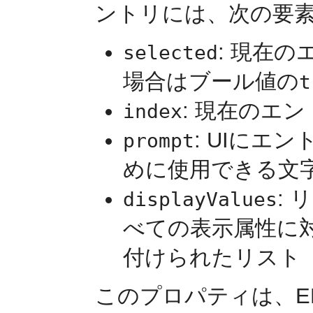
ントリには、次の要
: 現在
selected
場合はブール値の
t
: 現在のエ
index
: UIにエ
prompt
めに使用できる文
:
displayValues
べての表示属性に
付けられたリスト
このプロパティは、E