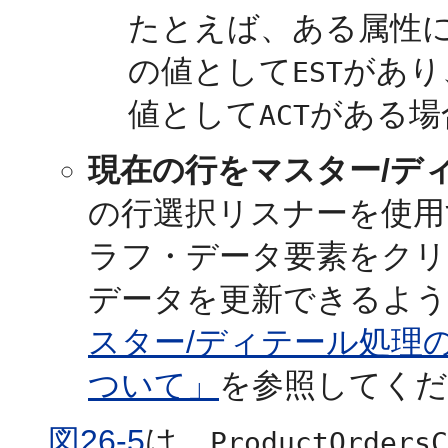
たとえば、ある属性
の値として
があり
EST
値として
がある場
ACT
現在の行をマスター/デ
の行選択リスナーを使用
ラフ・データ要素をクリ
データを更新できるよう
スター/ディテール処理
ついて」
を参照してくだ
図26-5
は、
ProductOrdersC