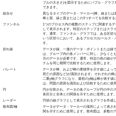
ブルの大きさ)を図示するためにバブル・グラフ
できます。
組合せ
異なるタイプのデータ・マーカー(棒、線または
棒と面、線と面またはこの3つすべてを比較する
ファンネル
1つのプロセス内の複数のステップに関連する
して表示されます。特定のステップまたはスラ
す。通常、ファンネル・グラフでは、ある区切り
いう区切りにおいて、あるプロセス(セールス・
す。
折れ線
データが線、一連のデータ・ポイントまたは線
は、グループ内の各メンバーに対し、少なくとも
月のデータが必要です。通常、特定の色の線がデ
テムを同じ期間で比較するために使用します。
パレート
データが棒、および棒の累積率を示す線によって
死亡の原因など)が識別されます。それぞれの棒
二重y軸グラフになり、最初のy軸は棒が表す値に
は、問題の原因を識別および比較するために使
円
円が分割され、データの各グループが円の中の
各区分と全体との関係を示すために使用します
レーダー
円状の線グラフとして表示されるグラフを作成
散布図/極
データがデータ・マーカーの場所によって表さ
関を示すために使用します。散布図は、多数の