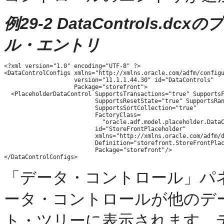
例29-2 DataControls
ル・エントリ
<?xml version="1.0" encoding="UTF-8" ?>

<DataControlConfigs xmlns="http://xmlns.oracle.com/adfm/configu
                    version="11.1.1.44.30" id="DataControls"

                    Package="storefront">

  <PlaceholderDataControl SupportsTransactions="true" SupportsF
                          SupportsResetState="true" SupportsRan
                          SupportsSortCollection="true"

                          FactoryClass=

                            "oracle.adf.model.placeholder.DataC
                          id="StoreFrontPlaceholder"

                          xmlns="http://xmlns.oracle.com/adfm/d
                          Definition="storefront.StoreFrontPlac
                          Package="storefront"/>

「データ・コントロール」パ
ータ・コントロールが他のデ
ト・ツリーに表示されます。