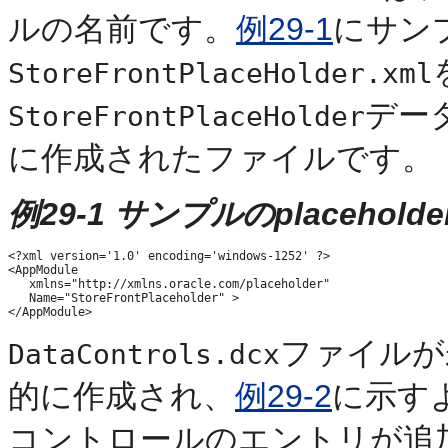
ルの名前です。
例29-1
にサン
StoreFrontPlaceHolder.xml
デー
StoreFrontPlaceHolder
に作成されたファイルです。
例29-1 サンプルのplaceholderd
<?xml version='1.0' encoding='windows-1252' ?>

<AppModule

   xmlns="http://xmlns.oracle.com/placeholder"

   Name="StoreFrontPlaceholder" >

ファイルが
DataControls.dcx
的に作成され、
例29-2
に示す
コントロールのエントリが追