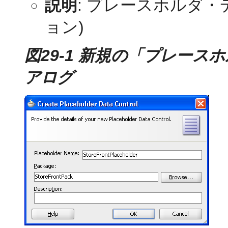
説明
: プレースホルダ
ョン)
図29-1 新規の「プレー
アログ