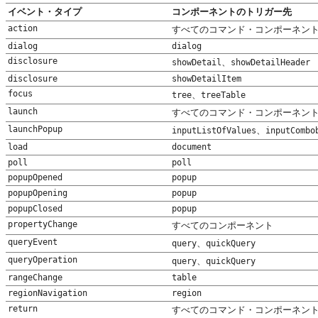
イベント・タイプ
コンポーネントのトリガー先
action
すべてのコマンド・コンポーネン
dialog
dialog
disclosure
、
showDetail
showDetailHeader
disclosure
showDetailItem
focus
、
tree
treeTable
launch
すべてのコマンド・コンポーネン
launchPopup
、
inputListOfValues
inputCombo
load
document
poll
poll
popupOpened
popup
popupOpening
popup
popupClosed
popup
propertyChange
すべてのコンポーネント
queryEvent
、
query
quickQuery
queryOperation
、
query
quickQuery
rangeChange
table
regionNavigation
region
return
すべてのコマンド・コンポーネン