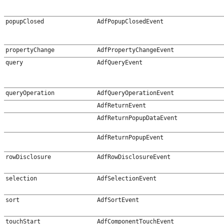
popupClosed
AdfPopupClosedEvent
propertyChange
AdfPropertyChangeEvent
query
AdfQueryEvent
queryOperation
AdfQueryOperationEvent
AdfReturnEvent
AdfReturnPopupDataEvent
AdfReturnPopupEvent
rowDisclosure
AdfRowDisclosureEvent
selection
AdfSelectionEvent
sort
AdfSortEvent
touch
Start
AdfComponentTouchEvent