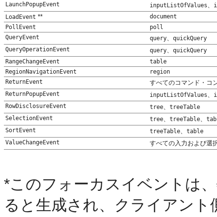
LaunchPopupEvent
、
inputListOfValues
i
**
document
LoadEvent
PollEvent
poll
QueryEvent
、
query
quickQuery
QueryOperationEvent
、
query
quickQuery
RangeChangeEvent
table
RegionNavigationEvent
region
ReturnEvent
すべてのコマンド・コ
ReturnPopupEvent
、
inputListOfValues
i
RowDisclosureEvent
、
tree
treeTable
SelectionEvent
、
、
tree
treeTable
tab
SortEvent
、
treeTable
table
ValueChangeEvent
すべての入力および選択
*このフォーカスイベントは
ると生成され、クライアント