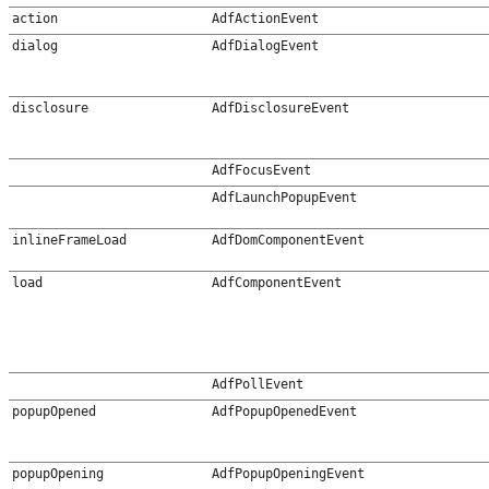
action
AdfActionEvent
dialog
AdfDialogEvent
disclosure
AdfDisclosureEvent
AdfFocusEvent
AdfLaunchPopupEvent
inlineFrameLoad
AdfDomComponentEvent
load
AdfComponentEvent
AdfPollEvent
popupOpened
AdfPopupOpenedEvent
popupOpening
AdfPopupOpeningEvent