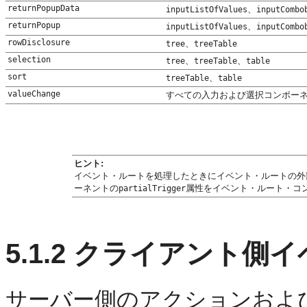
returnPopupData
、
inputListOfValues
inputCombo
returnPopup
、
inputListOfValues
inputCombo
rowDisclosure
、
tree
treeTable
selection
、
、
tree
treeTable
table
sort
、
treeTable
table
valueChange
すべての入力および選択コンポーネ
ヒント:
イベント・ルートを処理したときにイベント・ルートの外
ーネントの
属性をイベント・ルート・コン
partialTrigger
5.1.2
クライアント側イ
サーバー側のアクションおよ