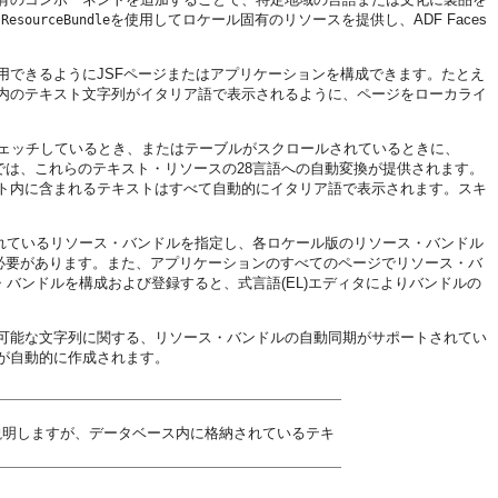
を使用してロケール固有のリソースを提供し、ADF Faces
.ResourceBundle
できるようにJSFページまたはアプリケーションを構成できます。たとえ
内のテキスト文字列がイタリア語で表示されるように、ページをローカライ
をフェッチしているとき、またはテーブルがスクロールされているときに、
perでは、これらのテキスト・リソースの28言語への自動変換が提供されます。
ト内に含まれるテキストはすべて自動的にイタリア語で表示されます。スキ
れているリソース・バンドルを指定し、各ロケール版のリソース・バンドル
必要があります。また、アプリケーションのすべてのページでリソース・バ
バンドルを構成および登録すると、式言語(EL)エディタによりバンドルの
変換可能な文字列に関する、リソース・バンドルの自動同期がサポートされてい
が自動的に作成されます。
説明しますが、データベース内に格納されているテキ