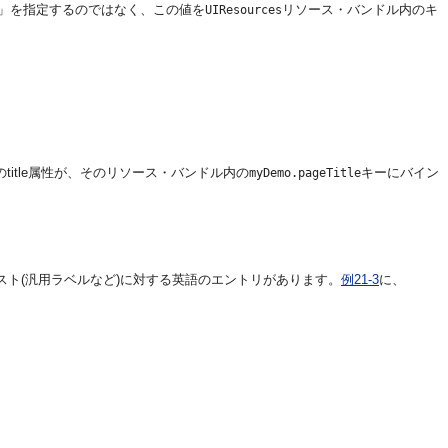
uests」を指定するのではなく、この値を
リソース・バンドル内のキ
UIResources
。
title属性が、そのリソース・バンドル内の
キーにバイン
myDemo.pageTitle
ト(汎用ラベルなど)に対する英語のエントリがあります。
例21-3
に、