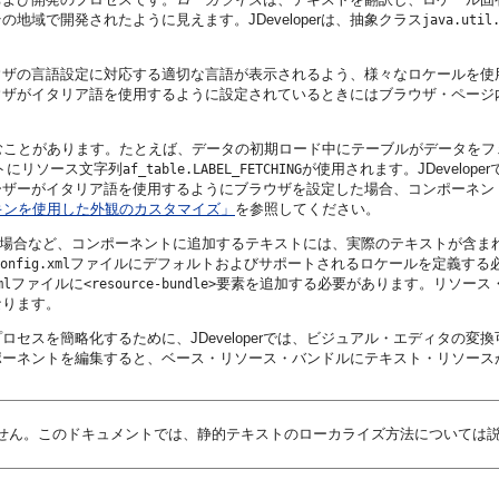
域で開発されたように見えます。JDeveloperは、抽象クラス
java.util
ザの言語設定に対応する適切な言語が表示されるよう、様々なロケールを使用
ウザがイタリア語を使用するように設定されているときにはブラウザ・ページ
を含むことがあります。たとえば、データの初期ロード中にテーブルがデータ
トにリソース文字列
が使用されます。JDevelo
af_table.LABEL_FETCHING
ーザーがイタリア語を使用するようにブラウザを設定した場合、コンポーネン
キンを使用した外観のカスタマイズ」
を参照してください。
場合など、コンポーネントに追加するテキストには、実際のテキストが含ま
ファイルにデフォルトおよびサポートされるロケールを定義する
onfig.xml
ファイルに
要素を追加する必要があります。リソース・
ml
<resource-bundle>
なります。
ロセスを簡略化するために、JDeveloperでは、ビジュアル・エディタの
ポーネントを編集すると、ベース・リソース・バンドルにテキスト・リソース
せん。このドキュメントでは、静的テキストのローカライズ方法については