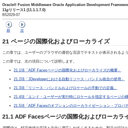
Oracle® Fusion Middleware Oracle Application Developme
11
g
リリース1 (11.1.1.7.0)
B52029-07
前
次
21
ページの国際化およびローカライズ
この章では、ユーザーのブラウザの適切な言語でテキストが表示されるよう
この章では、次の項目について説明します。
21.1項「ADF Facesページの国際化およびローカライズの概要」
21.2項「JDeveloperにおける自動リソース・バンドル統合の使用」
21.3項「リソース・バンドルおよびロケールの手動での定義」
21.4項「エンド・ユーザーが実行時にロケールを指定するページの
21.5項「ADF Facesのオプションのローカライゼーション・プロ
21.1
ADF Facesページの国際化およびローカラ
国際化
は、特定地域の言語と文化に適応しやすくするための、製品の設計