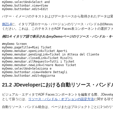
myDemo.selectAnd=Select and 

myDemo.buttonbar.view=View

バナー・イメージのテキストおよびデータベースから取得されたデータは
例21-4
に、イタリア語ロケール・バージョンのリソース・バンドル(
UIReso
ください。これは、このテキストがADF Faces表コンポーネントの選択
例21-4 イタリア語で表示されるmyDemoページのリソース・バンドル・キ
#myDemo Screen

myDemo.pageTitle=Miei Ticket

myDemo.menubar.openLink=Ticket Aperti

myDemo.menubar.pendingLink=Ticket in Attesa del Cliente

myDemo.menubar.closedLink=Ticket Risolti

myDemo.menubar.allRequests=Tutti i Ticket

myDemo.menubar.newLink=Creare Nuovo Ticket

myDemo.selectAnd=Seleziona e  

myDemo.buttonbar.view=Vedere Dettagli

21.2
JDeveloperにおける自動リソース・バン
ビジュアル・エディタでADF Facesコンポーネントを編集する際、JD
として扱うには、
リソース・バンドル・オプションの設定方法
に関する項
自動リソース・バンドル統合は、ページまたはプロジェクトごとに1つのリ