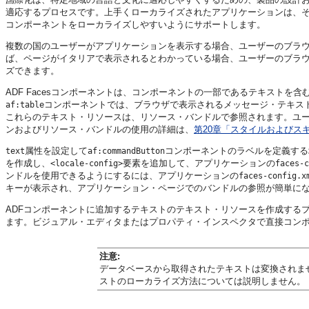
適応するプロセスです。上手くローカライズされたアプリケーションは、その地
コンポーネントをローカライズしやすいようにサポートします。
複数の国のユーザーがアプリケーションを表示する場合、ユーザーのブラウ
ば、ページがイタリアで表示されるとわかっている場合、ユーザーのブラ
ズできます。
ADF Facesコンポーネントは、コンポーネントの一部であるテキスト
コンポーネントでは、ブラウザで表示されるメッセージ・テキス
af:table
これらのテキスト・リソースは、リソース・バンドルで参照されます。ユ
ンおよびリソース・バンドルの使用の詳細は、
第20章「スタイルおよびス
属性を設定して
コンポーネントのラベルを定義する
text
af:commandButton
を作成し、
要素を追加して、アプリケーションの
<locale-config>
faces-c
ンドルを使用できるようにするには、アプリケーションの
faces-config.x
キーが表示され、アプリケーション・ページでのバンドルの参照が簡単に
ADFコンポーネントに追加するテキストのテキスト・リソースを作成するプ
ます。ビジュアル・エディタまたはプロパティ・インスペクタで直接コン
注意:
データベースから取得されたテキストは変換されま
ストのローカライズ方法については説明しません。