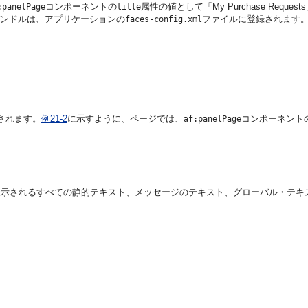
コンポーネントの
属性の値として「My Purchase Req
:panelPage
title
ンドルは、アプリケーションの
ファイルに登録されます
faces-config.xml
されます。
例21-2
に示すように、ページでは、
コンポーネントの
af:panelPage
示されるすべての静的テキスト、メッセージのテキスト、グローバル・テキス