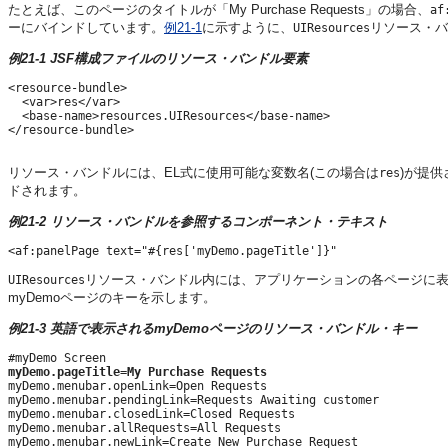
たとえば、このページのタイトルが「My Purchase Requests」の場合、
af
ーにバインドしています。
例21-1
に示すように、
リソース・バ
UIResources
例21-1 JSF構成ファイルのリソース・バンドル要素
<resource-bundle>

  <var>res</var>

  <base-name>resources.UIResources</base-name>

</resource-bundle>

リソース・バンドルには、EL式に使用可能な変数名(この場合は
)が提供
res
ドされます。
例21-2 リソース・バンドルを参照するコンポーネント・テキスト
リソース・バンドル内には、アプリケーションの各ページに表
UIResources
myDemoページのキーを示します。
例21-3 英語で表示されるmyDemoページのリソース・バンドル・キー
myDemo.pageTitle=My Purchase Requests

myDemo.menubar.openLink=Open Requests

myDemo.menubar.pendingLink=Requests Awaiting customer

myDemo.menubar.closedLink=Closed Requests

myDemo.menubar.allRequests=All Requests

myDemo.menubar.newLink=Create New Purchase Request
