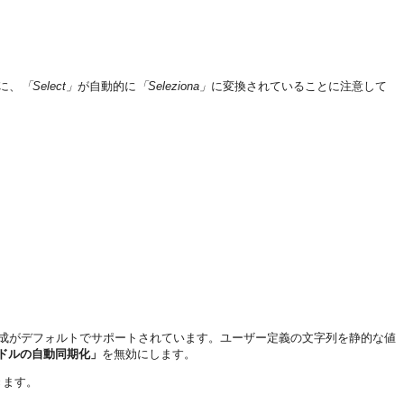
に、
「Select」
が自動的に
「Seleziona」
に変換されていることに注意して
自動作成がデフォルトでサポートされています。ユーザー定義の文字列を静的な値
ドルの自動同期化」
を無効にします。
きます。