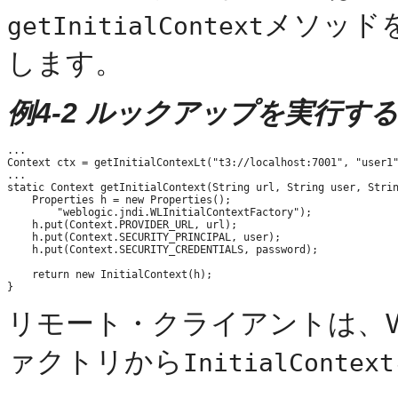
メソッド
getInitialContext
します。
例4-2 ルックアップを実行す
...

Context ctx = getInitialContexLt("t3://localhost:7001", "user1"
...

static Context getInitialContext(String url, String user, Strin
    Properties h = new Properties();

        "weblogic.jndi.WLInitialContextFactory");

    h.put(Context.PROVIDER_URL, url);

    h.put(Context.SECURITY_PRINCIPAL, user);

    h.put(Context.SECURITY_CREDENTIALS, password); 

    return new InitialContext(h);

リモート・クライアントは、WebLo
ァクトリから
InitialContext