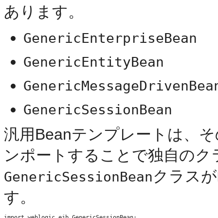
あります。
GenericEnterpriseBean
GenericEntityBean
GenericMessageDrivenBea
GenericSessionBean
汎用Beanテンプレートは、
ンポートすることで独自のク
クラスが
GenericSessionBean
す。
import weblogic.ejb.GenericSessionBean;
