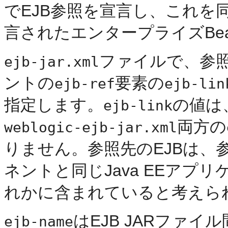
でEJB参照を宣言し、これを同
言されたエンタープライズBe
ファイルで、参
ejb-jar.xml
ントの
要素の
ejb-ref
ejb-lin
指定します。
の値は
ejb-link
両方の
weblogic-ejb-jar.xml
りません。参照先のEJBは、
ネントと同じJava EEアプリ
れかに含まれていると考えら
はEJB JARファ
ejb-name