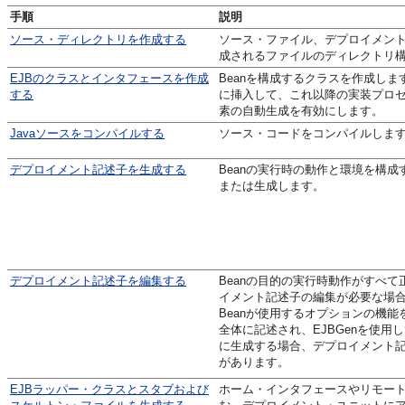
手順
説明
ソース・ディレクトリを作成する
ソース・ファイル、デプロイメン
成されるファイルのディレクトリ
EJBのクラスとインタフェースを作成
Beanを構成するクラスを作成し
する
に挿入して、これ以降の実装プロ
素の自動生成を有効にします。
Javaソースをコンパイルする
ソース・コードをコンパイルしま
デプロイメント記述子を生成する
Beanの実行時の動作と環境を構
または生成します。
デプロイメント記述子を編集する
Beanの目的の実行時動作がすべ
イメント記述子の編集が必要な場
Beanが使用するオプションの機
全体に記述され、EJBGenを使
に生成する場合、デプロイメント
があります。
EJBラッパー・クラスとスタブおよび
ホーム・インタフェースやリモー