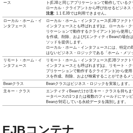
ース
ト(EJBと同じアプリケーションで動作しているク
ローカル・クライアントから呼び出せるビジネス
注意
: 1.1 EJBでは利用できません。
ローカル・ホーム・イ
ローカル・ホーム・インタフェース(EJBファク
ンタフェース
インタフェースとも呼ばれます)は、ローカル・クラ
リケーションで動作するクライアント)から使用して
を作成、削除、および(エンティティBeanの場合
ソッドを提供します。
ローカル・ホーム・インタフェースには、特定のB
はないビジネス・ロジックである「ホーム・メソ
リモート・ホーム・イ
リモート・ホーム・インタフェース(EJBファク
ンタフェース
インタフェースとも呼ばれます)は、リモート・クラ
プリケーションで動作するクライアント)から使用し
スを作成、削除、および検索することができるメ
Beanクラス
Beanクラスはビジネス・ロジックを実装します。
主キー・クラス
エンティティBeanだけが主キー・クラスを持ち
ータベースの1つまたは複数のフィールドにマッ
Beanが対応している永続データを識別します。
EJBコンテナ