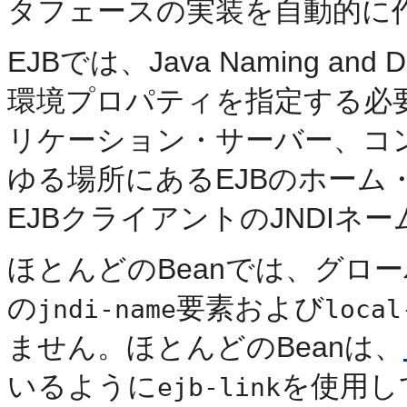
タフェースの実装を自動的に
EJBでは、Java Naming and Di
環境プロパティを指定する必
リケーション・サーバー、コ
ゆる場所にあるEJBのホー
EJBクライアントのJNDIネ
ほとんどのBeanでは、グローバ
の
要素および
jndi-name
local
ません。ほとんどのBeanは、
いるように
を使用し
ejb-link