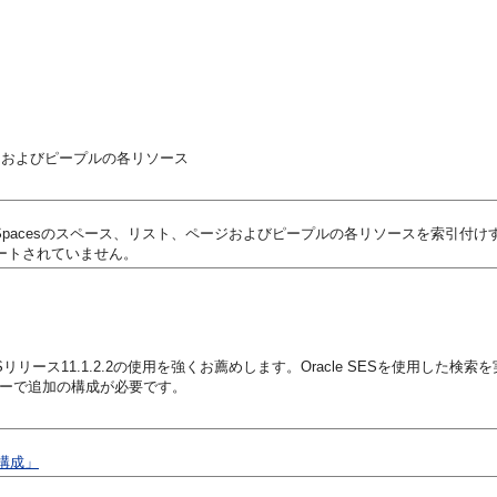
。
ンテンツおよびピープルの各リソース
ションには、Spacesのスペース、リスト、ページおよびピープルの各リソースを索引付
ポートされていません。
リース11.1.2.2の使用を強くお薦めします。Oracle SESを使用した検索を実行するには、Ora
ョン・サーバーで追加の構成が必要です。
の構成」