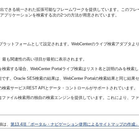
情報を検出できる統一された拡張可能なフレームワークを提供しています。
このフレ
lには、アプリケーションを検索する次の2つの方法が用意されています。
推奨検索プラットフォームとして設定されます。WebCenterのライブ検索アダプ
場合、最も関連性の高い項目が最初に表示されます。
検索する場合、WebCenter Portalライブ検索はリスト名と説明のみを検索
が可能です。Oracle SES検索の結果は、WebCenter Portalの検索結果と同
めの検索サービスREST APIとデータ・コントロールがサポートされています。
ツールはファイル検索用の独自の検索エンジンを提供しています。これにより、
細は、
第13.4項「ポータル・ナビゲーション使用によるサイトマップの作成