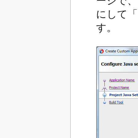
ージで、
にして「
す。