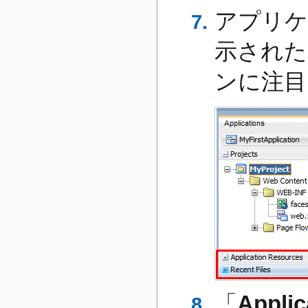
アプリケ
示された
ンに注目
「
Applic