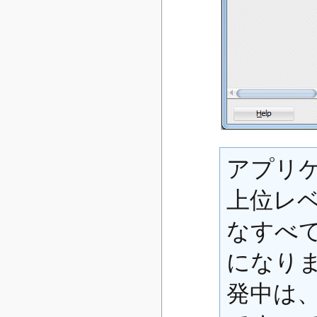
アプリ
上位レ
なすべ
になりま
発中は