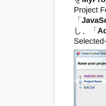
Projec
「
JavaSe
し、「
A
Selec