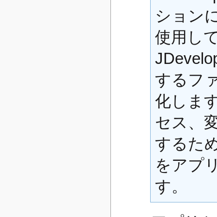
ション
使用し
JDeve
するフ
化しま
セス、
するた
をアプ
す。