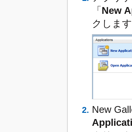
「
New Ap
クします
New Ga
Applicat