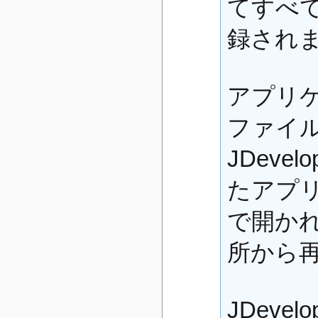
てすべ
録され
アプリケ
ファイ
JDeve
たアプ
で開か
所から
JDeve