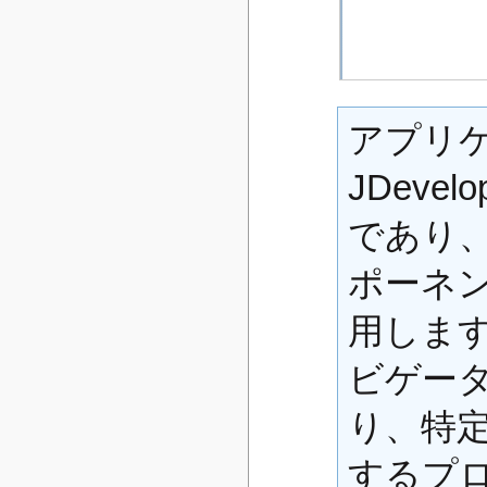
アプリ
JDeve
であり
ポーネ
用しま
ビゲー
り、特
するプ