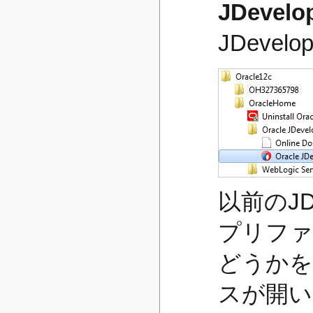
JDevelop
JDeve
以前のJD
プリファ
どうかを
スが開い