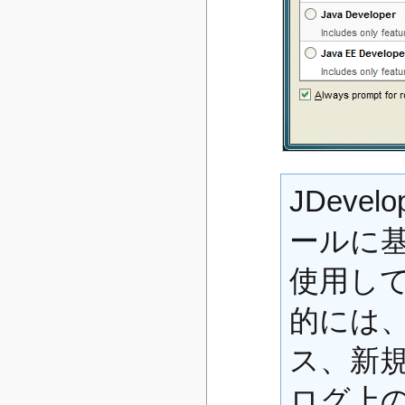
JDeve
ールに
使用し
的には
ス、新
ログ上