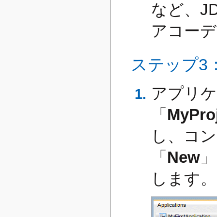
など、JD
アコーデ
ステップ3
アプリケ
「
MyPro
し、コン
「
New
」
します。