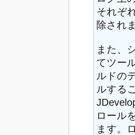
それぞ
除され
また、
てツー
ルドの
ルする
JDeve
ロール
ます。