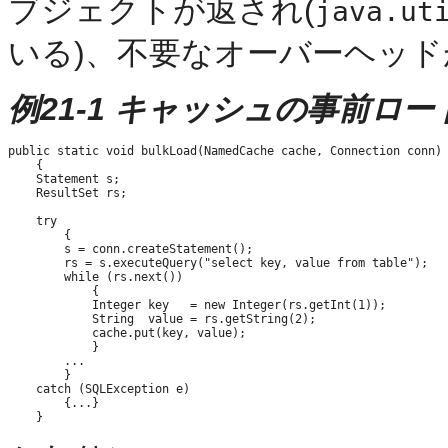
ブジェクトが返され(
java.ut
いる)、不要なオーバーヘッ
例21-1 キャッシュの事前ロー
public static void bulkLoad(NamedCache cache, Connection conn)

    {

    Statement s;

    ResultSet rs;

    try

        {

        s = conn.createStatement();

        rs = s.executeQuery("select key, value from table");

        while (rs.next())

            {

            Integer key   = new Integer(rs.getInt(1));

            String  value = rs.getString(2);

            cache.put(key, value);

            }

        ...

        }

    catch (SQLException e)

        {...}
