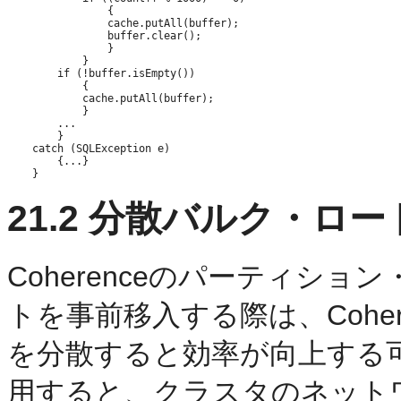
                {

                cache.putAll(buffer);

                buffer.clear();

                }

            }

        if (!buffer.isEmpty())

            {

            cache.putAll(buffer);

            }

        ...

        }

    catch (SQLException e)

        {...}

21.2
分散バルク・ロー
Coherenceのパーティシ
トを事前移入する際は、Cohe
を分散すると効率が向上する
用すると、クラスタのネット