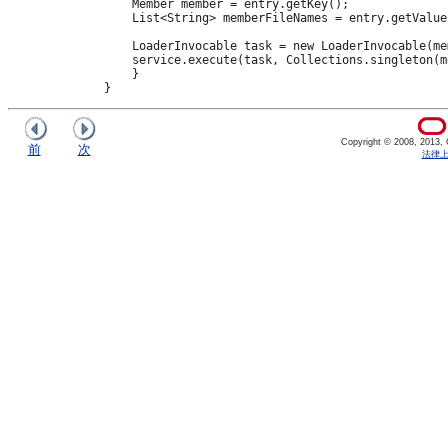
            Member member = entry.getKey();

            List<String> memberFileNames = entry.getValue(
            LoaderInvocable task = new LoaderInvocable(me
            service.execute(task, Collections.singleton(m
            }

Copyright © 2008, 2013, Or
前
次
法律