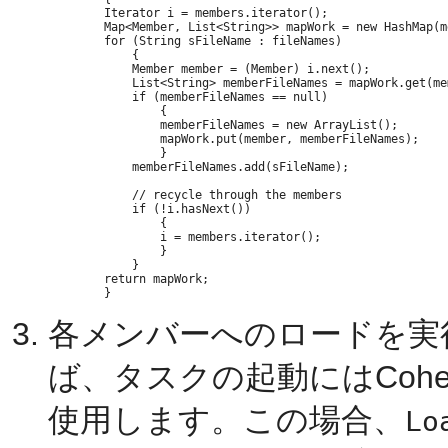
        Iterator i = members.iterator();

        Map<Member, List<String>> mapWork = new HashMap(m
        for (String sFileName : fileNames)

            {

            Member member = (Member) i.next();

            List<String> memberFileNames = mapWork.get(mem
            if (memberFileNames == null)

                {

                memberFileNames = new ArrayList();

                mapWork.put(member, memberFileNames);

                }

            memberFileNames.add(sFileName);

            // recycle through the members

            if (!i.hasNext())

                {

                i = members.iterator();

                }

            }

        return mapWork;

各メンバーへのロードを実
ば、タスクの起動にはCoher
使用します。この場合、
Lo