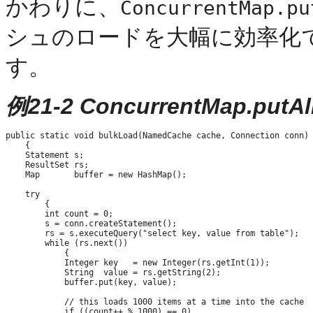
かわりに、
ConcurrentMap.pu
シュのロードを大幅に効率化
す。
例21-2 ConcurrentMap
public static void bulkLoad(NamedCache cache, Connection conn)

    {

    Statement s;

    ResultSet rs;

    Map       buffer = new HashMap();

    try

        {

        int count = 0;

        s = conn.createStatement();

        rs = s.executeQuery("select key, value from table");

        while (rs.next())

            {

            Integer key   = new Integer(rs.getInt(1));

            String  value = rs.getString(2);

            buffer.put(key, value);

            // this loads 1000 items at a time into the cache

            if ((count++ % 1000) == 0)
