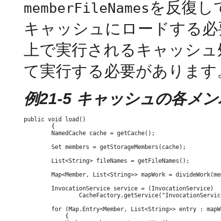
を反復し
memberFileNames
キャッシュにロードする必
上で実行されるキャッシュ
て実行する必要があります
例21-5 キャッシュの各
public void load()

        {

        NamedCache cache = getCache();

        Set members = getStorageMembers(cache);

        List<String> fileNames = getFileNames();

        Map<Member, List<String>> mapWork = divideWork(me
        InvocationService service = (InvocationService)

                CacheFactory.getService("InvocationServic
        for (Map.Entry<Member, List<String>> entry : mapW
            {
