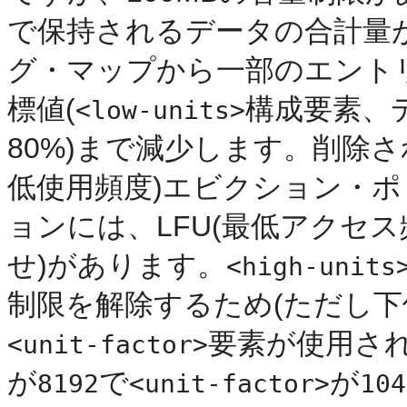
で保持されるデータの合計量
グ・マップから一部のエント
標値(
構成要素、
<low-units>
80%)まで減少します。削除さ
低使用頻度)エビクション・
ョンには、LFU(最低アクセス
せ)があります。
<high-units
制限を解除するため(ただし下位互
要素が使用さ
<unit-factor>
が
で
が
8192
<unit-factor>
104