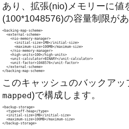
あり、拡張(nio)メモリーに値
(100*1048576)の容量制限
<backing-map-scheme>

  <external-scheme>

    <nio-memory-manager>

      <initial-size>1MB</initial-size>

      <maximum-size>100MB</maximum-size>

    </nio-memory-manager>

    <high-units>100</high-units>

    <unit-calculator>BINARY</unit-calculator>

    <unit-factor>1048576</unit-factor>

  </external-scheme>

このキャッシュのバックアッ
)で構成します。
mapped
<backup-storage>

  <type>off-heap</type>

  <initial-size>1MB</initial-size>

  <maximum-size>100MB</maximum-size>
