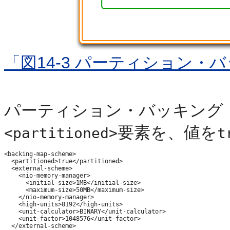
「図14-3 パーティション
パーティション・バッキング
要素を、値を
<partitioned>
t
<backing-map-scheme>

  <partitioned>true</partitioned>

  <external-scheme>

    <nio-memory-manager>

      <initial-size>1MB</initial-size>

      <maximum-size>50MB</maximum-size>

    </nio-memory-manager>

    <high-units>8192</high-units>

    <unit-calculator>BINARY</unit-calculator>

    <unit-factor>1048576</unit-factor>

  </external-scheme>
