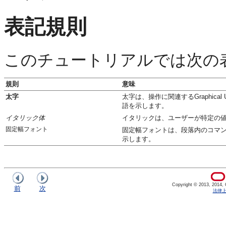
表記規則
このチュートリアルでは次の
規則
意味
太字
太字は、操作に関連するGraphica
語を示します。
イタリック体
イタリックは、ユーザーが特定の
固定幅フォント
固定幅フォントは、段落内のコマン
示します。
Copyright © 2013, 2014, Or
前
次
法律