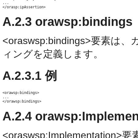
...

A.2.3
orawsp:bindings
<oraswsp:bindings
ィングを定義します。
A.2.3.1
例
<orawsp:bindings>

...

A.2.4
orawsp:Implemen
<oraswsp:Implementa