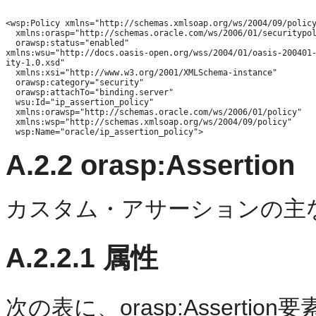
<wsp:Policy xmlns="http://schemas.xmlsoap.org/ws/2004/09/policy
  xmlns:orasp="http://schemas.oracle.com/ws/2006/01/securitypol
  orawsp:status="enabled"

xmlns:wsu="http://docs.oasis-open.org/wss/2004/01/oasis-200401-
ity-1.0.xsd" 

  xmlns:xsi="http://www.w3.org/2001/XMLSchema-instance" 

  orawsp:category="security" 

  orawsp:attachTo="binding.server" 

  wsu:Id="ip_assertion_policy" 

  xmlns:orawsp="http://schemas.oracle.com/ws/2006/01/policy" 

  xmlns:wsp="http://schemas.xmlsoap.org/ws/2004/09/policy" 

A.2.2
orasp:Assertion
カスタム・アサーションの主
A.2.2.1
属性
次の表に、orasp:Asserti