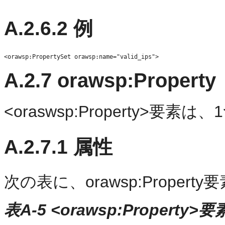
A.2.6.2
例
A.2.7
orawsp:Property
<oraswsp:Property>
A.2.7.1
属性
次の表に、orawsp:Prope
表A-5 <orawsp:Property