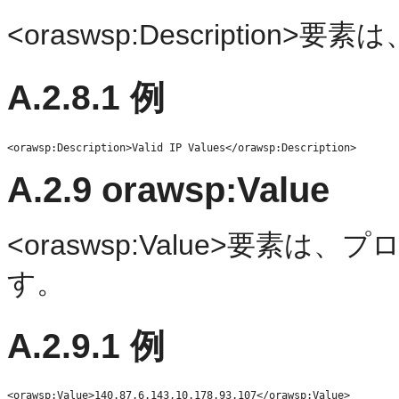
<oraswsp:Descripti
A.2.8.1
例
A.2.9
orawsp:Value
<oraswsp:Value>要素
す。
A.2.9.1
例