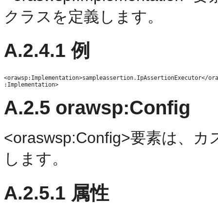
クラスを定義します。
A.2.4.1
例
<orawsp:Implementation>sampleassertion.IpAssertionExecutor</ora
A.2.5
orawsp:Config
<oraswsp:Config>要
します。
A.2.5.1
属性