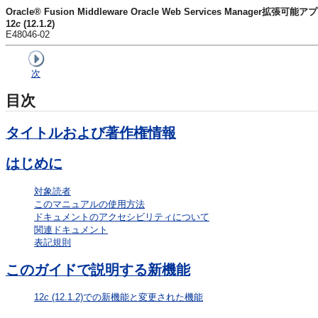
Oracle® Fusion Middleware Oracle Web Services Manager
12
c
(12.1.2)
E48046-02
次
目次
タイトルおよび著作権情報
はじめに
対象読者
このマニュアルの使用方法
ドキュメントのアクセシビリティについて
関連ドキュメント
表記規則
このガイドで説明する新機能
12
c
(12.1.2)での新機能と変更された機能