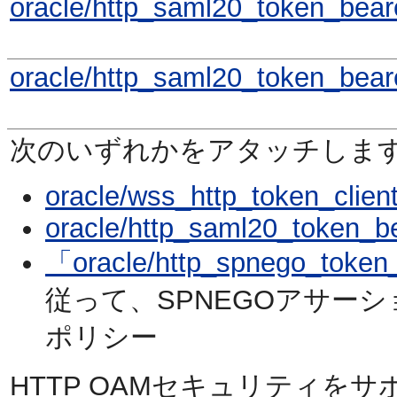
oracle/http_saml20_token_beare
oracle/http_saml20_token_beare
次のいずれかをアタッチしま
oracle/wss_http_token_client
oracle/http_saml20_token_be
「oracle/http_spnego_token
従って、SPNEGOアサー
ポリシー
HTTP OAMセキュリティを