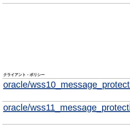
クライアント・ポリシー
oracle/wss10_message_protecti
oracle/wss11_message_protecti