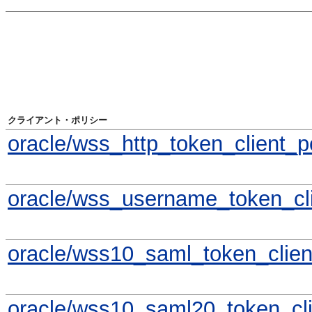
クライアント・ポリシー
oracle/wss_http_token_client_p
oracle/wss_username_token_cli
oracle/wss10_saml_token_clien
oracle/wss10_saml20_token_cli