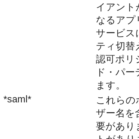
イアント
なるアプ
サービス
ティ切替
認可ポリ
ド・パー
ます。
*saml*
これらの
ザー名を
要があり