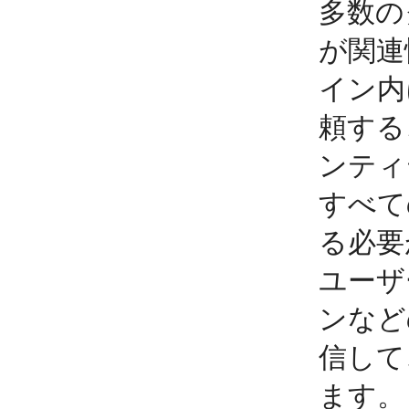
多数の
が関連
イン内
頼する
ンティ
すべて
る必要
ユーザ
ンなど
信して
ます。