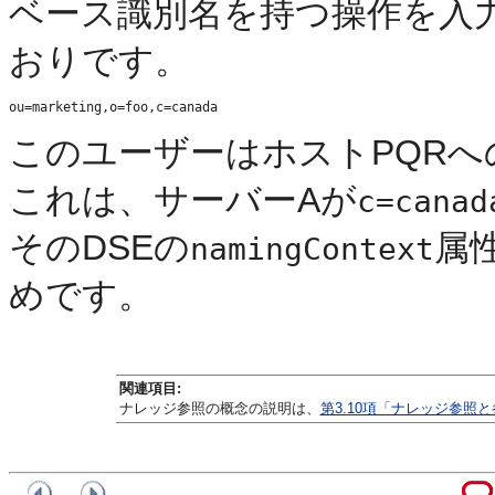
ベース識別名を持つ操作を入
おりです。
このユーザーはホストPQR
これは、
サーバーAが
c=canad
そのDSEの
属
namingContext
めです。
関連項目:
ナレッジ参照の概念の説明は、
第3.10項「ナレッジ参照