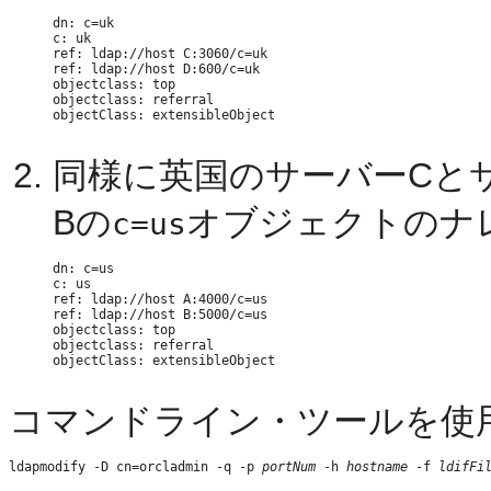
dn: c=uk

c: uk

ref: ldap://host C:3060/c=uk

ref: ldap://host D:600/c=uk

objectclass: top

objectclass: referral

objectClass: extensibleObject
同様に英国のサーバーCと
Bの
オブジェクトのナ
c=us
dn: c=us

c: us

ref: ldap://host A:4000/c=us

ref: ldap://host B:5000/c=us

objectclass: top

objectclass: referral

objectClass: extensibleObject
コマンドライン・ツールを使
ldapmodify -D cn=orcladmin -q -p 
portNum
 -h 
hostname
 -f 
ldifFi