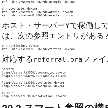
ref: ldap://serverB:3060/dc=example, dc=com 

dn: dc=oracle, dc=com 

ref: ldap://serverC:3060/dc=oracle, dc=com 

ホスト・サーバーYで稼働し
は、次の参照エントリがある
dn: dc=fiction, dc=com

対応する
ファイ
referral.ora
ServerX

ldap://serverA:3060/dc=example, dc=com

ldap://serverB:3060/dc=example, dc=com

ldap://serverC:3060/dc=oracle, dc=com

ldap://serverD:3060/dc=oracle, dc=com

ServerY
